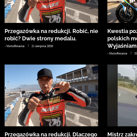
Przegazówka na redukcji. Robić, nie
Kwestia poz
robić? Dwie strony medalu.
polskich m
Wyjaśniamy
-
MotoRmania
21 sierpnia 2020
-
MotoRmania
20
Przegazówka na redukcji. Dlaczego
Mistrz zakr