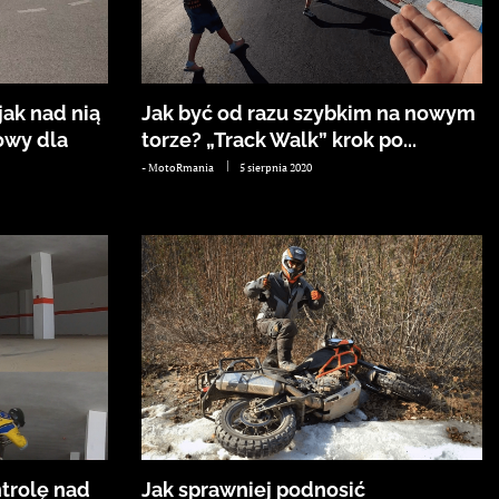
jak nad nią
Jak być od razu szybkim na nowym
owy dla
torze? „Track Walk” krok po...
-
MotoRmania
5 sierpnia 2020
trolę nad
Jak sprawniej podnosić