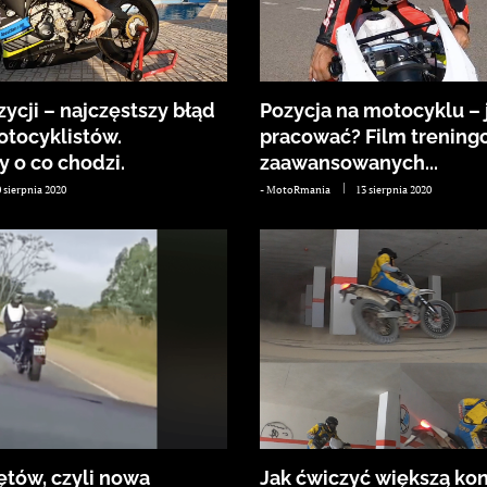
ycji – najczęstszy błąd
Pozycja na motocyklu – 
otocyklistów.
pracować? Film trening
 o co chodzi.
zaawansowanych...
 sierpnia 2020
-
MotoRmania
13 sierpnia 2020
ętów, czyli nowa
Jak ćwiczyć większą kon