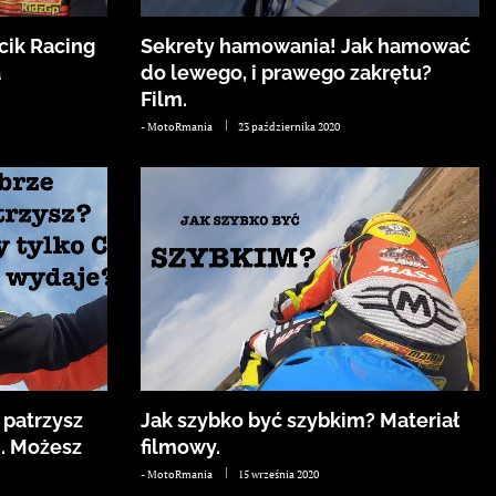
cik Racing
Sekrety hamowania! Jak hamować
a
do lewego, i prawego zakrętu?
Film.
-
MotoRmania
23 października 2020
 patrzysz
Jak szybko być szybkim? Materiał
. Możesz
filmowy.
-
MotoRmania
15 września 2020