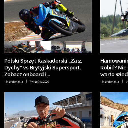
Polski Sprzęt Kaskaderski „Za 2.
Hamowanie
Dychy” vs Brytyjski Supersport.
Robić? Nie 
Zobacz onboard i...
warto wiedz
-
MotoRmania
7 września 2020
-
MotoRmania
1