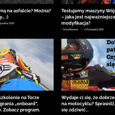
mą na asfalcie? Można?
Testujemy maszyny Wój
… :)
– jaka jest najważniejsz
modyfikacja?
 grudnia 2020
-
MotoRmania
14 listopada 2020
szkolenie na Torze
Wydaje ci się, że dobrze
rania „onboard”,
na motocyklu? Sprawdź.
e. Zobacz program.
się zdziwić...