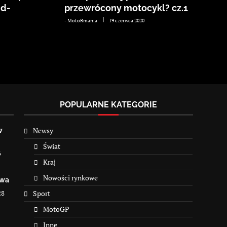
jd-
przewrócony motocykl? cz.1
-
MotoRmania
19 czerwca 2020
POPULARNE KATEGORIE
Newsy
w
Świat
6
Kraj
Nowości rynkowe
owa
28
Sport
MotoGP
Inne