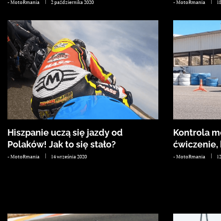
-
MotoRmania
2 października 2020
-
MotoRmania
1
Hiszpanie uczą się jazdy od
Kontrola m
Polaków! Jak to się stało?
ćwiczenie, 
-
MotoRmania
14 września 2020
-
MotoRmania
1