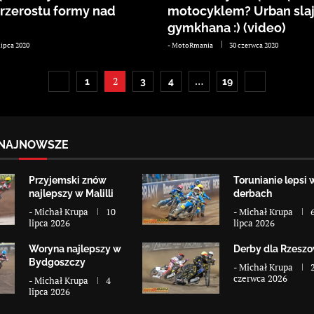
przerostu formy nad
motocyklem? Urban sla
gymkhana :) (video)
lipca 2020
-
MotoRmania
30 czerwca 2020
2
…
1
3
4
19
NAJNOWSZE
Przyjemski znów
Torunianie lepsi 
najlepszy w Malilli
derbach
-
Michał Krupa
10
-
Michał Krupa
lipca 2026
lipca 2026
Woryna najlepszy w
Derby dla Rzesz
Bydgoszczy
-
Michał Krupa
czerwca 2026
-
Michał Krupa
4
lipca 2026