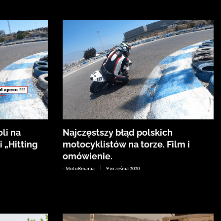
li na
Najczęstszy błąd polskich
i „Hitting
motocyklistów na torze. Film i
omówienie.
-
MotoRmania
9 września 2020