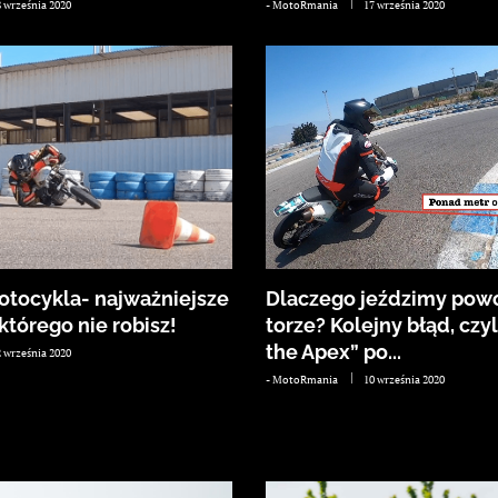
8 września 2020
-
MotoRmania
17 września 2020
otocykla- najważniejsze
Dlaczego jeździmy powo
którego nie robisz!
torze? Kolejny błąd, czyl
the Apex” po...
2 września 2020
-
MotoRmania
10 września 2020