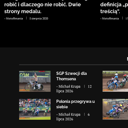
robić i dlaczego nie robić. Dwie
definicja „
strony medalu.
treścią”.
-
MotoRmania
5 sierpnia 2020
-
MotoRmania
1 
SGP Szwecji dla
Thomsena
-
Michał Krupa
12
lipca 2026
Polonia przegrywa u
siebie
-
Michał Krupa
6
lipca 2026