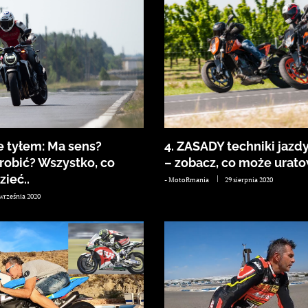
 tyłem: Ma sens?
4. ZASADY techniki jazd
robić? Wszystko, co
– zobacz, co może uratow
ieć..
-
MotoRmania
29 sierpnia 2020
 września 2020