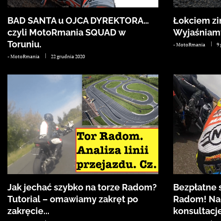
BAD SANTA u OJCA DYREKTORA…
Łokciem zi
czyli MotoRmania SQUAD w
Wyjaśniamy
Toruniu.
-
MotoRmania
9
-
MotoRmania
22 grudnia 2020
Jak jechać szybko na torze Radom?
Bezpłatne 
Tutorial – omawiamy zakręt po
Radom! Nag
zakręcie...
konsultacj