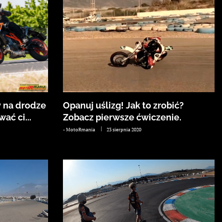
y na drodze
Opanuj uślizg! Jak to zrobić?
ać ci...
Zobacz pierwsze ćwiczenie.
-
MotoRmania
23 sierpnia 2020