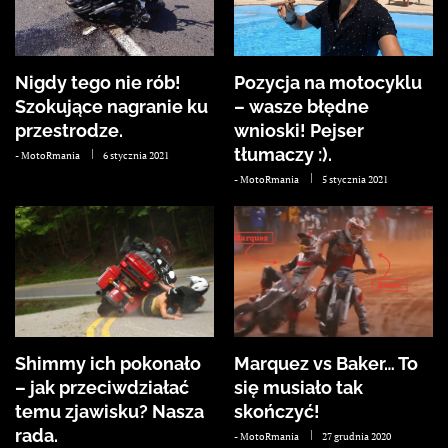
Nigdy tego nie rób!
Pozycja na motocyklu
Szokujące nagranie ku
– wasze błędne
przestrodze.
wnioski! Pejser
tłumaczy :).
-
MotoRmania
6 stycznia 2021
-
MotoRmania
5 stycznia 2021
Shimmy ich pokonało
Marquez vs Baker… To
– jak przeciwdziałać
się musiało tak
temu zjawisku? Nasza
skończyć!
rada.
-
MotoRmania
27 grudnia 2020