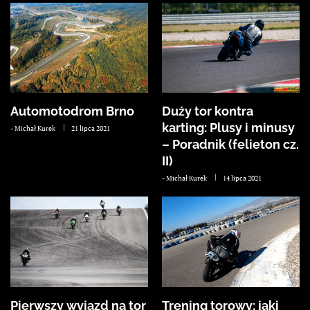
Automotodrom Brno
Duży tor kontra
karting: Plusy i minusy
-
Michał Kurek
21 lipca 2021
– Poradnik (felieton cz.
II)
-
Michał Kurek
14 lipca 2021
Pierwszy wyjazd na tor
Trening torowy: jaki