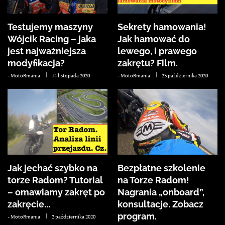
Testujemy maszyny
Sekrety hamowania!
Wójcik Racing – jaka
Jak hamować do
jest najważniejsza
lewego, i prawego
modyfikacja?
zakrętu? Film.
-
MotoRmania
14 listopada 2020
-
MotoRmania
23 października 2020
Jak jechać szybko na
Bezpłatne szkolenie
torze Radom? Tutorial
na Torze Radom!
– omawiamy zakręt po
Nagrania „onboard”,
zakręcie...
konsultacje. Zobacz
program.
-
MotoRmania
2 października 2020