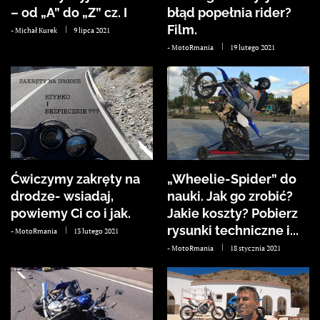
– od „A” do „Z” cz. I
błąd popełnia rider?
Film.
-
Michał Kurek
9 lipca 2021
-
MotoRmania
19 lutego 2021
Ćwiczymy zakręty na
„Wheelie-Spider” do
drodze- wsiadaj,
nauki. Jak go zrobić?
powiemy Ci co i jak.
Jakie koszty? Pobierz
rysunki techniczne i...
-
MotoRmania
13 lutego 2021
-
MotoRmania
18 stycznia 2021