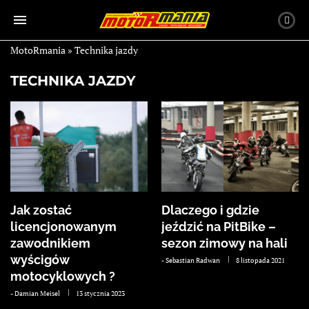
MotoRmania
»
Technika jazdy
TECHNIKA JAZDY
Jak zostać
Dlaczego i gdzie
licencjonowanym
jeździć na PitBike –
zawodnikiem
sezon zimowy na hali
wyścigów
-
Sebastian Radwan
8 listopada 2021
motocyklowych ?
-
Damian Meisel
13 stycznia 2023