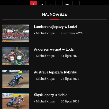
1
…
2
3
19
NAJNOWSZE
Lambert najlepszy w Łodzi
-
Michał Krupa
2 sierpnia 2026
Andersen wygrał w Łodzi
-
Michał Krupa
31 lipca 2026
Australia lepsza w Rybniku
-
Michał Krupa
27 lipca 2026
Śląsk lepszy u siebie
-
Michał Krupa
20 lipca 2026