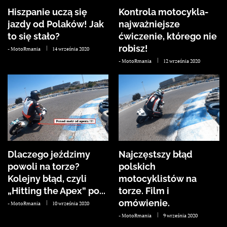
Hiszpanie uczą się
Kontrola motocykla-
jazdy od Polaków! Jak
najważniejsze
to się stało?
ćwiczenie, którego nie
robisz!
-
MotoRmania
14 września 2020
-
MotoRmania
12 września 2020
Dlaczego jeździmy
Najczęstszy błąd
powoli na torze?
polskich
Kolejny błąd, czyli
motocyklistów na
„Hitting the Apex” po...
torze. Film i
omówienie.
-
MotoRmania
10 września 2020
-
MotoRmania
9 września 2020