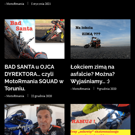
-
MotoRmania
5 stycznia 2021
BAD SANTA u OJCA
Łokciem zimą na
DYREKTORA… czyli
asfalcie? Można?
MotoRmania SQUAD w
Wyjaśniamy… :)
Toruniu.
-
MotoRmania
9 grudnia 2020
-
MotoRmania
22 grudnia 2020