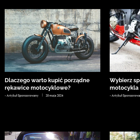
Dlaczego warto kupić porządne
Wybierz s
rękawice motocyklowe?
motocykla
-
Artykuł Sponsorowany
20 maja 2024
-
Artykuł Sponsorow