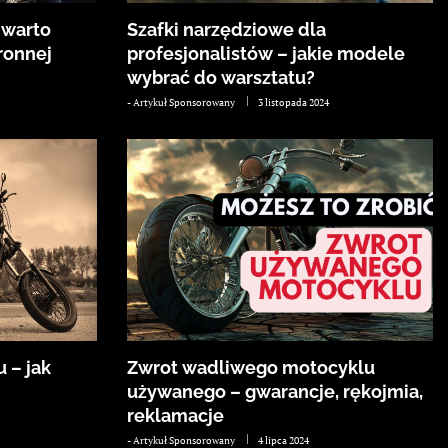
 warto
Szafki narzędziowe dla
ronnej
profesjonalistów – jakie modele
wybrać do warsztatu?
-
Artykuł Sponsorowany
3 listopada 2024
 – jak
Zwrot wadliwego motocyklu
używanego – gwarancje, rękojmia,
reklamacje
-
Artykuł Sponsorowany
4 lipca 2024