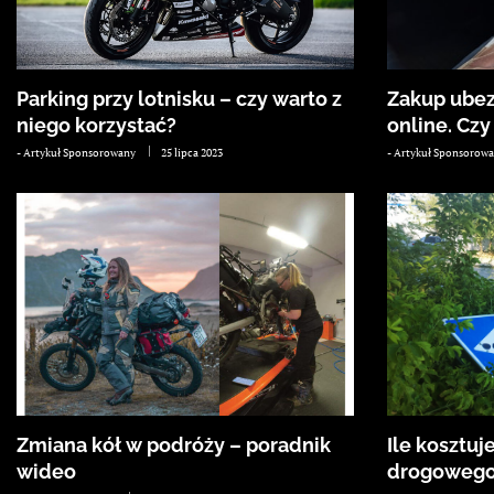
Parking przy lotnisku – czy warto z
Zakup ubez
niego korzystać?
online. Cz
-
Artykuł Sponsorowany
25 lipca 2023
-
Artykuł Sponsorow
Zmiana kół w podróży – poradnik
Ile kosztu
wideo
drogoweg