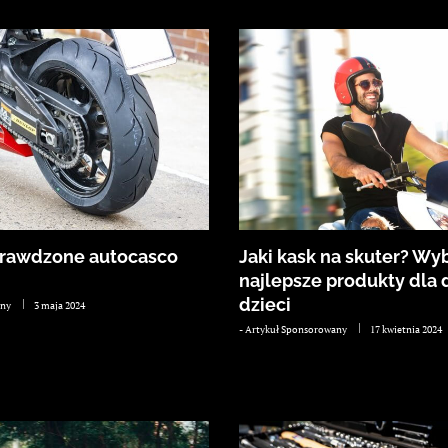
prawdzone autocasco
Jaki kask na skuter? W
najlepsze produkty dla 
dzieci
any
3 maja 2024
-
Artykuł Sponsorowany
17 kwietnia 2024