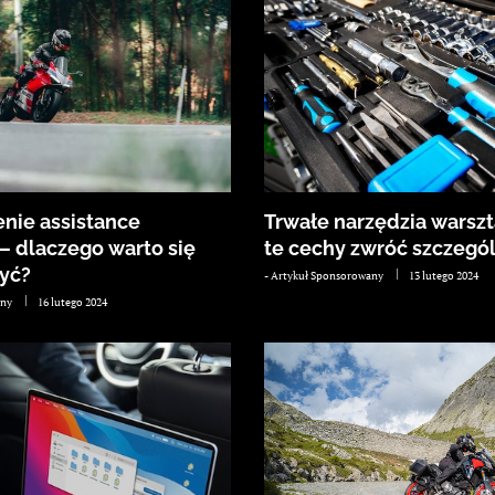
nie assistance
Trwałe narzędzia warsz
– dlaczego warto się
te cechy zwróć szczegó
yć?
-
Artykuł Sponsorowany
13 lutego 2024
any
16 lutego 2024