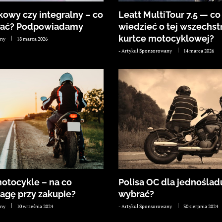
kowy czy integralny – co
Leatt MultiTour 7.5 — co
rać? Podpowiadamy
wiedzieć o tej wszechst
kurtce motocyklowej?
any
18 marca 2026
-
Artykuł Sponsorowany
14 marca 2026
tocykle – na co
Polisa OC dla jednośladu
agę przy zakupie?
wybrać?
any
10 września 2024
-
Artykuł Sponsorowany
30 sierpnia 2024