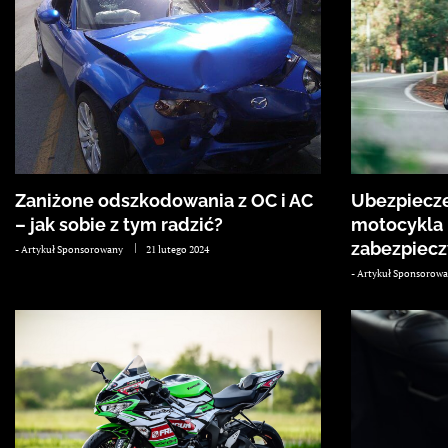
Zaniżone odszkodowania z OC i AC
Ubezpiecze
– jak sobie z tym radzić?
motocykla 
zabezpiecz
-
Artykuł Sponsorowany
21 lutego 2024
-
Artykuł Sponsorow