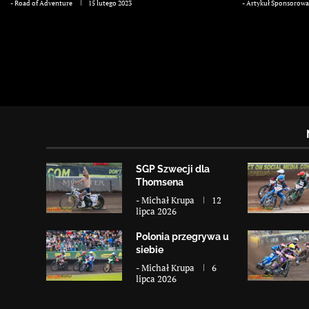
-
Road of Adventure
15 lutego 2023
-
Artykuł Sponsorow
SGP Szwecji dla
Thomsena
-
Michał Krupa
12
lipca 2026
Polonia przegrywa u
siebie
-
Michał Krupa
6
lipca 2026