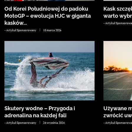
Od Korei Południowej do padoku
Kask szczę
MotoGP – ewolucja HJC w giganta
warto wyb
kasków...
-
Artykuł Sponsorow
-
Artykuł Sponsorowany
18 marca 2026
Skutery wodne – Przygoda i
Używane mo
adrenalina na każdej fali
zwrócić uw
-
Artykuł Sponsorowany
24 września 2024
-
Artykuł Sponsorow