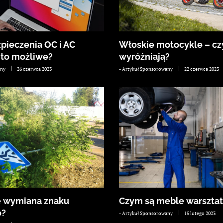
pieczenia OC i AC
Włoskie motocykle – cz
y to możliwe?
wyróżniają?
any
26 czerwca 2023
-
Artykuł Sponsorowany
22 czerwca 2023
je wymiana znaku
Czym są meble warszta
o?
-
Artykuł Sponsorowany
15 lutego 2023