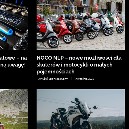
tatowe – na
NOCO NLP – nowe możliwości dla
lną uwagę!
skuterów i motocykli o małych
pojemnościach
-
Artykuł Sponsorowany
1 września 2023