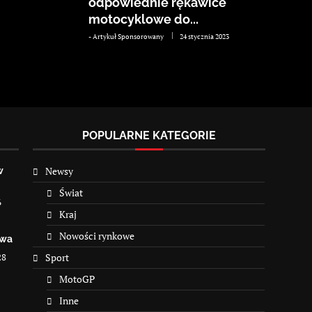
odpowiednie rękawice
motocyklowe do...
-
Artykuł Sponsorowany
24 stycznia 2023
POPULARNE KATEGORIE
Newsy
w
Świat
6
Kraj
Nowości rynkowe
owa
28
Sport
MotoGP
Inne