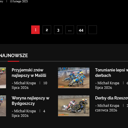
any
15 lutego 2023
1
…
2
3
44
NAJNOWSZE
Przyjemski znów
Torunianie lepsi 
najlepszy w Malilli
derbach
-
Michał Krupa
10
-
Michał Krupa
lipca 2026
lipca 2026
Woryna najlepszy w
Derby dla Rzesz
Bydgoszczy
-
Michał Krupa
czerwca 2026
-
Michał Krupa
4
lipca 2026