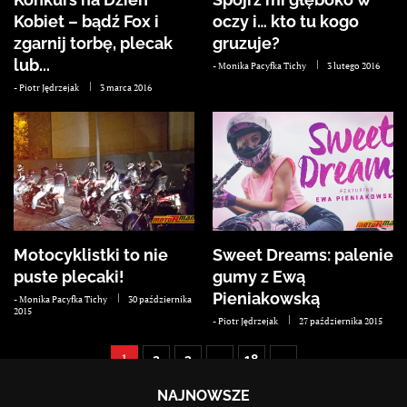
Kobiet – bądź Fox i
oczy i… kto tu kogo
zgarnij torbę, plecak
gruzuje?
lub...
-
Monika Pacyfka Tichy
3 lutego 2016
-
Piotr Jędrzejak
3 marca 2016
Motocyklistki to nie
Sweet Dreams: palenie
puste plecaki!
gumy z Ewą
Pieniakowską
-
Monika Pacyfka Tichy
30 października
2015
-
Piotr Jędrzejak
27 października 2015
1
…
2
3
18
NAJNOWSZE