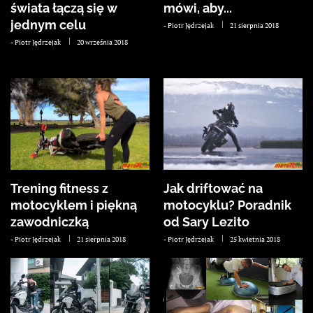
świata łączą się w
mówi, aby...
jednym celu
-
Piotr Jędrzejak
21 sierpnia 2018
-
Piotr Jędrzejak
20 września 2018
Trening fitness z
Jak driftować na
motocyklem i piękną
motocyklu? Poradnik
zawodniczką
od Sary Lezito
-
Piotr Jędrzejak
21 sierpnia 2018
-
Piotr Jędrzejak
25 kwietnia 2018