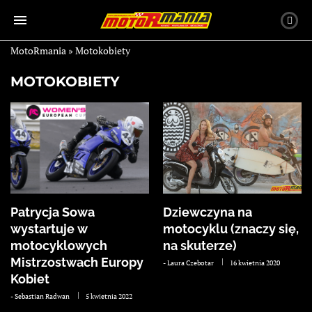
MotoRmania
»
Motokobiety
MOTOKOBIETY
Patrycja Sowa
Dziewczyna na
wystartuje w
motocyklu (znaczy się,
motocyklowych
na skuterze)
Mistrzostwach Europy
-
Laura Czebotar
16 kwietnia 2020
Kobiet
-
Sebastian Radwan
5 kwietnia 2022