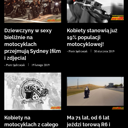
Dziewczyny w sexy
Kobiety stanowią już
bieliźnie na
19% populacji
motocyklach
motocyklowej!
przejmują Sydney [film
-
Piotr Jędrzejak
30 stycznia 2019
i zdjęcia]
-
Piotr Jędrzejak
19 lutego 2019
Kobiety na
Ma 71 lat, od 6 lat
motocyklach z całego
jeździ torową R6 i