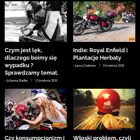
Czym jest lęk,
Indie: Royal Enfield i
dlaczego boimy się
Plantacje Herbaty
wypadku ?
-
Laura Czebotar
8 kwietnia 2020
Sprawdzamy temat.
-
Julianna Skałba
12 kwietnia 2020
Czy konsumpcjonizm i
Włoski problem, czyli