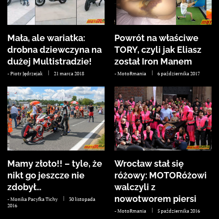
Mała, ale wariatka:
Powrót na właściwe
drobna dziewczyna na
TORY, czyli jak Eliasz
dużej Multistradzie!
został Iron Manem
-
Piotr Jędrzejak
21 marca 2018
-
MotoRmania
6 października 2017
Mamy złoto!! – tyle, że
Wrocław stał się
nikt go jeszcze nie
różowy: MOTORóżowi
zdobył…
walczyli z
nowotworem piersi
-
Monika Pacyfka Tichy
30 listopada
2016
-
MotoRmania
5 października 2016