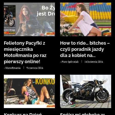
Felietony Pacyfki z
How to ride… bitches –
miesięcznika
czyli poradnik jazdy
MotoRmania po raz
dla 2 kobiet na...
pierwszy online!
-
Piotr Jędrzejak
14 kwietnia 2016
-
MotoRmania
9 czerwca 2016
Konkurs na Dzień
Spójrz mi głęboko w