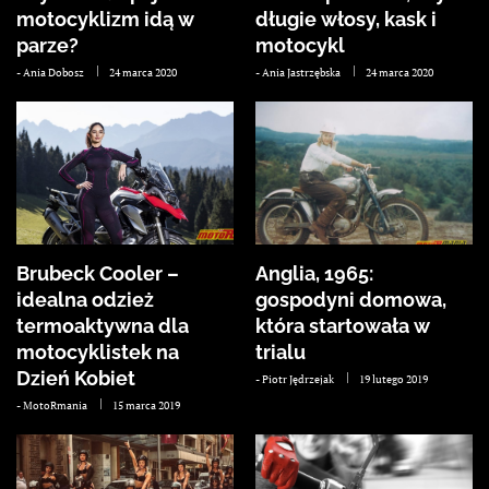
motocyklizm idą w
długie włosy, kask i
parze?
motocykl
-
Ania Dobosz
24 marca 2020
-
Ania Jastrzębska
24 marca 2020
Brubeck Cooler –
Anglia, 1965:
idealna odzież
gospodyni domowa,
termoaktywna dla
która startowała w
motocyklistek na
trialu
Dzień Kobiet
-
Piotr Jędrzejak
19 lutego 2019
-
MotoRmania
15 marca 2019