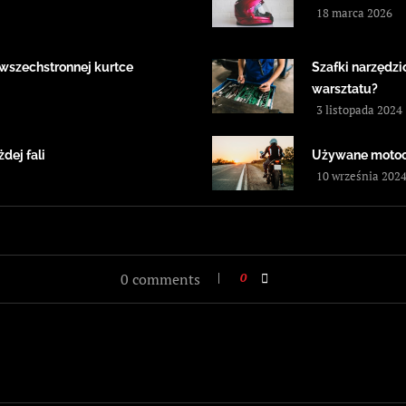
18 marca 2026
j wszechstronnej kurtce
Szafki narzędzi
warsztatu?
3 listopada 2024
dej fali
Używane motocy
10 września 202
0 comments
0