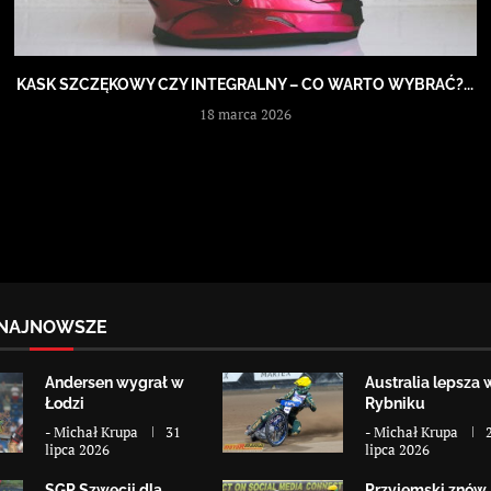
KASK SZCZĘKOWY CZY INTEGRALNY – CO WARTO WYBRAĆ?...
18 marca 2026
NAJNOWSZE
Andersen wygrał w
Australia lepsza 
Łodzi
Rybniku
-
Michał Krupa
31
-
Michał Krupa
lipca 2026
lipca 2026
SGP Szwecji dla
Przyjemski znów