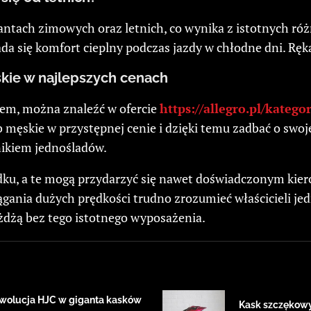
antach zimowych oraz letnich, co wynika z istotnych r
ada się komfort cieplny podczas jazdy w chłodne dni. Ręk
kie w najlepszych cenach
tem, można znaleźć w ofercie
https://allegro.pl/kateg
ub męskie w przystępnej cenie i dzięki temu zadbać o sw
śnikiem jednośladów.
dku, a te mogą przydarzyć się nawet doświadczonym kiero
gania dużych prędkości trudno zrozumieć właścicieli jed
żdżą bez tego istotnego wyposażenia.
ewolucja HJC w giganta kasków
Kask szczękowy