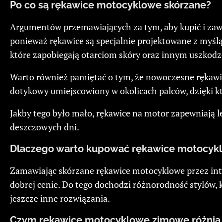
Po co są rękawice motocyklowe skórzane?
Argumentów przemawiających za tym, aby kupić i zaws
ponieważ rękawice są specjalnie projektowane z myś
które zapobiegają otarciom skóry oraz innym uszkod
Warto również pamiętać o tym, że nowoczesne rękawic
dotykowy umiejscowiony w okolicach palców, dzięki k
Jakby tego było mało, rękawice na motor zapewniają 
deszczowych dni.
Dlaczego warto kupować rękawice motocykl
Zamawiając skórzane rękawice motocyklowe przez inte
dobrej cenie. Do tego dochodzi różnorodność stylów, 
jeszcze inne rozwiązania.
Czym rękawice motocyklowe zimowe różnią s