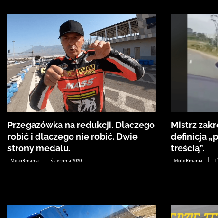
Przegazówka na redukcji. Dlaczego
Mistrz zakr
robić i dlaczego nie robić. Dwie
definicja „
strony medalu.
treścią”.
-
MotoRmania
5 sierpnia 2020
-
MotoRmania
1 