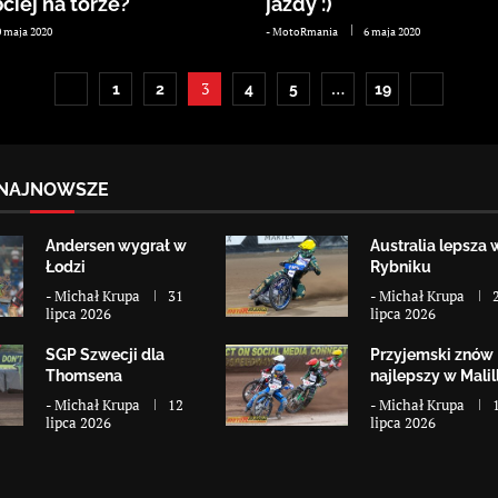
ciej na torze?
jazdy :)
0 maja 2020
-
MotoRmania
6 maja 2020
3
…
1
2
4
5
19
NAJNOWSZE
Andersen wygrał w
Australia lepsza 
Łodzi
Rybniku
-
Michał Krupa
31
-
Michał Krupa
lipca 2026
lipca 2026
SGP Szwecji dla
Przyjemski znów
Thomsena
najlepszy w Malill
-
Michał Krupa
12
-
Michał Krupa
lipca 2026
lipca 2026