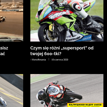
sisz
Czym się różni „supersport” od
wać
twojej 600-tki?
-
MotoRmania
10 czerwca 2020