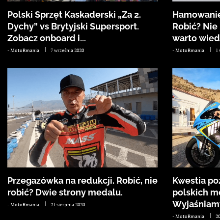
Polski Sprzęt Kaskaderski „Za 2.
Hamowanie
Dychy” vs Brytyjski Supersport.
Robić? Nie 
Zobacz onboard i...
warto wiedz
-
MotoRmania
7 września 2020
-
MotoRmania
1
Przegazówka na redukcji. Robić, nie
Kwestia poz
robić? Dwie strony medalu.
polskich m
Wyjaśniamy
-
MotoRmania
21 sierpnia 2020
-
MotoRmania
20