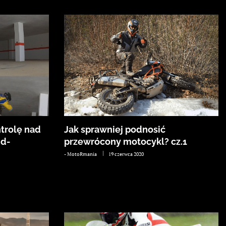
trolę nad
Jak sprawniej podnosić
jd-
przewrócony motocykl? cz.1
-
MotoRmania
19 czerwca 2020