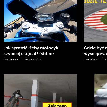
Jak sprawić, żeby motocykl
Gdzie być n
szybciej skręcał? (video)
wyścigowa
-
MotoRmania
19 czerwca 2020
-
MotoRmania
1