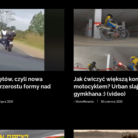
ętów, czyli nowa
Jak ćwiczyć większą kon
przerostu formy nad
motocyklem? Urban sla
gymkhana :) (video)
lipca 2020
-
MotoRmania
30 czerwca 2020