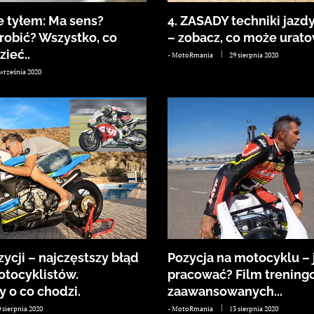
 tyłem: Ma sens?
4. ZASADY techniki jazd
robić? Wszystko, co
– zobacz, co może uratow
ieć..
-
MotoRmania
29 sierpnia 2020
 września 2020
ycji – najczęstszy błąd
Pozycja na motocyklu – 
otocyklistów.
pracować? Film trening
 o co chodzi.
zaawansowanych...
 sierpnia 2020
-
MotoRmania
13 sierpnia 2020