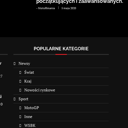
początkujących i zaawansowanych.
-
MotoRmania
5 maja 2020
POPULARNE KATEGORIE
Newsy
w
Świat
27
Kraj
Nowości rynkowe
i
Sport
10
MotoGP
Inne
WSBK