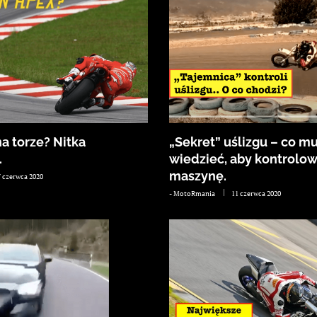
a torze? Nitka
„Sekret” uślizgu – co mu
.
wiedzieć, aby kontrolo
maszynę.
7 czerwca 2020
-
MotoRmania
11 czerwca 2020