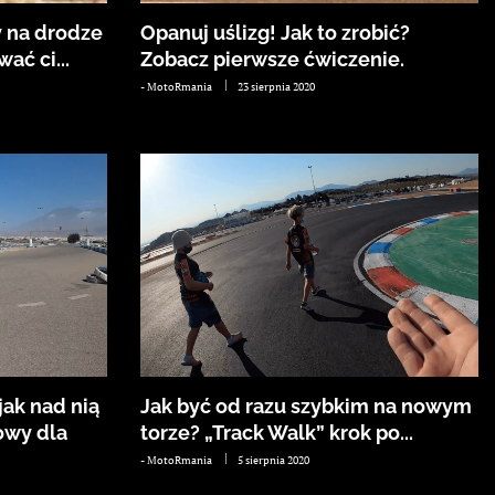
y na drodze
Opanuj uślizg! Jak to zrobić?
ać ci...
Zobacz pierwsze ćwiczenie.
-
MotoRmania
23 sierpnia 2020
jak nad nią
Jak być od razu szybkim na nowym
owy dla
torze? „Track Walk” krok po...
-
MotoRmania
5 sierpnia 2020