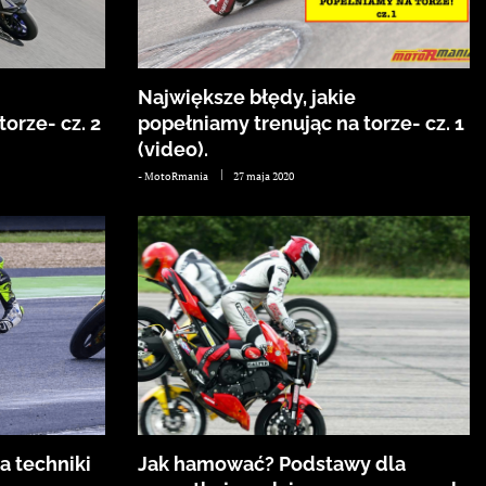
Największe błędy, jakie
orze- cz. 2
popełniamy trenując na torze- cz. 1
(video).
-
MotoRmania
27 maja 2020
a techniki
Jak hamować? Podstawy dla