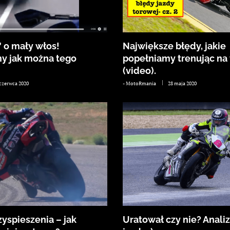
 o mały włos!
Największe błędy, jakie
y jak można tego
popełniamy trenując na t
(video).
 czerwca 2020
-
MotoRmania
28 maja 2020
yspieszenia – jak
Uratował czy nie? Analiz