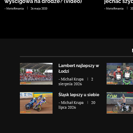
wyścigowa na drodze? (video)
jechać szyb
-
MotoRmania
26 maja 2020
-
MotoRmania
2
Lambert najlepszy w
Łodzi
-
Michał Krupa
2
sierpnia 2026
Śląsk lepszy u siebie
-
Michał Krupa
20
lipca 2026