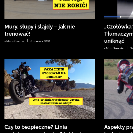
Mury, słupy i slajdy – jak nie
„Czołówka”
trenować!
Tłumaczym
uniknąć.
-
MotoRmania
6 czerwca 2020
-
MotoRmania
3
Czy to bezpieczne? Linia
Aspekty prz