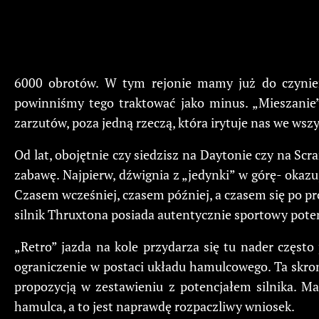
6000 obrotów. W tym rejonie mamy już do czynieni
powinniśmy tego traktować jako minus. „Mieszanie”
zarzutów, poza jedną rzeczą, która irytuje nas we ws
Od lat, obojętnie czy siedzisz na Daytonie czy na Sc
zabawę. Najpierw, dźwignia z „jedynki” w górę- okazuj
Czasem wcześniej, czasem później, a czasem się po pr
silnik Thruxtona posiada autentycznie sportowy poten
„Retro” jazda na kole przydarza się tu nader częst
ograniczenie w postaci układu hamulcowego. Ta skr
propozycją w zestawieniu z potencjałem silnika. M
hamulca, a to jest naprawdę rozpaczliwy wniosek.