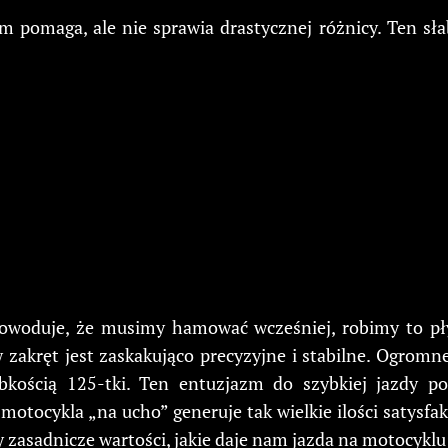
pomaga, ale nie sprawia drastycznej różnicy. Ten sł
owoduje, że musimy hamować wcześniej, robimy to pły
 zakręt jest zaskakująco precyzyjne i stabilne. Ogromne
bkością 125-tki. Ten entuzjazm do szybkiej jazdy p
motocykla „na ucho” generuje tak wielkie ilości satysfak
y zasadnicze wartości, jakie daje nam jazda na motocyk