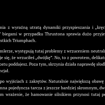
a z wyraźną utratą dynamiki przyspieszania i „kręc
 biegami w przypadku Thruxtona sprawia dużo przyjem
zystkich Triumphach.
ramlerze, występują tutaj problemy z wrzuceniem neutral
e się, że wrzuciłeś „dwójkę”. No, to z powrotem, delikat
ostu poddajesz. Poza tym, skrzynia działa naprawdę słodk
cjał.
o po wyjściach z zakrętów. Naturalnie największą obawę
omna pojedyncza tarcza z jeszcze bardziej skromnym, d
am wrażenie, że hamowanie silnikiem przynosi tutaj p