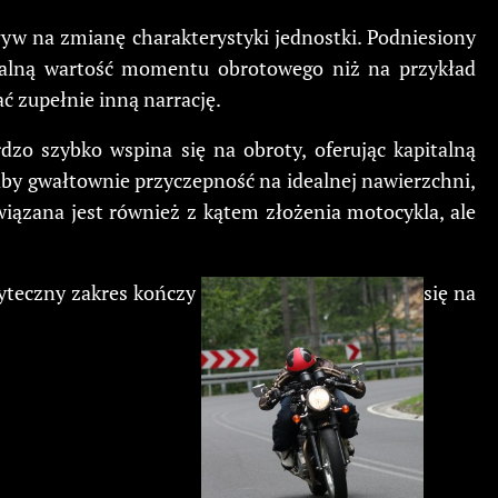
ływ na zmianę charakterystyki jednostki. Podniesiony
malną wartość momentu obrotowego niż na przykład
ć zupełnie inną narrację.
dzo szybko wspina się na obroty, oferując kapitalną
by gwałtownie przyczepność na idealnej nawierzchni,
iązana jest również z kątem złożenia motocykla, ale
żyteczny zakres kończy
się na