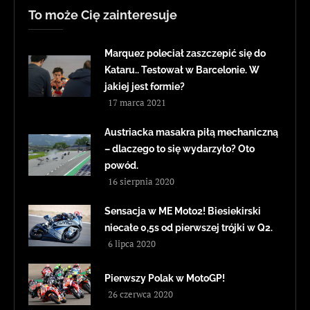
To może Cię zainteresuje
Marquez poleciał zaszczepić się do
Kataru.. Testował w Barcelonie. W
jakiej jest formie?
17 marca 2021
Austriacka masakra piłą mechaniczną
– dlaczego to się wydarzyło? Oto
powód.
16 sierpnia 2020
Sensacja w ME Moto2! Biesiekirski
niecałe 0,5s od pierwszej trójki w Q2.
6 lipca 2020
Pierwszy Polak w MotoGP!
26 czerwca 2020