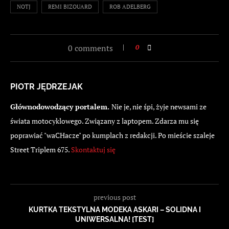
NOTJ
REMI BIZOUARD
ROB ADELBERG
0 comments
0
PIOTR JĘDRZEJAK
Głównodowodzący portalem.
Nie je, nie śpi, żyje newsami ze
świata motocyklowego. Związany z laptopem. Zdarza mu się
poprawiać "waCHacze" po kumplach z redakcji. Po mieście szaleje
Street Triplem 675.
Skontaktuj się
previous post
KURTKA TEKSTYLNA MODEKA ASKARI – SOLIDNA I
UNIWERSALNA! [TEST]