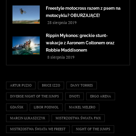
Freestyle motocross razem z psem na
motocyklu? OBURZAJĄCE!
28 sierpnia 2019
Rippin Mykonos: greckie stunt-
wakacje z Aaronem Coltonem oraz
Robbie Maddisonem
8 sierpnia 2019
ARTUR PUZIO
BRICE IZZO
DANY TORRES
DIVERSE NIGHT OF THE JUMPS
DNOTJ
ERGO ARENA
GDAŃSK
LIBOR PODMOL
MAIKEL MELERO
MARCIN ŁUKASZCZYK
MISTRZOSTWA ŚWIATA FMX
MISTRZOSTWA ŚWIATA WE FREEST
NIGHT OF THE JUMPS