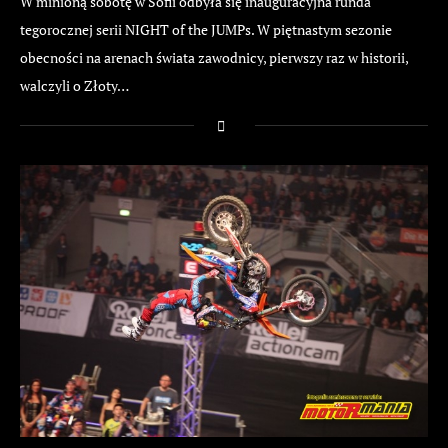
W minioną sobotę w Sofii odbyła się inauguracyjna runda
tegorocznej serii NIGHT of the JUMPs. W piętnastym sezonie
obecności na arenach świata zawodnicy, pierwszy raz w historii,
walczyli o Złoty…