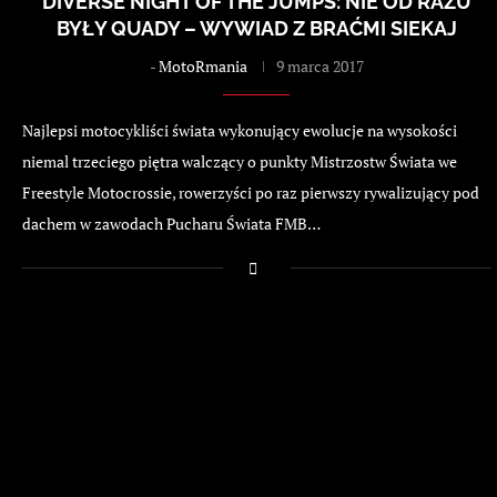
DIVERSE NIGHT OF THE JUMPS: NIE OD RAZU
BYŁY QUADY – WYWIAD Z BRAĆMI SIEKAJ
-
MotoRmania
9 marca 2017
Najlepsi motocykliści świata wykonujący ewolucje na wysokości
niemal trzeciego piętra walczący o punkty Mistrzostw Świata we
Freestyle Motocrossie, rowerzyści po raz pierwszy rywalizujący pod
dachem w zawodach Pucharu Świata FMB…