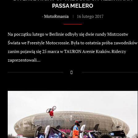
PASSA MELERO
-
MotoRmania
16 lutego 2017
Na początku lutego w Berlinie odbyły się dwie rundy Mistrzostw
Świata we Freestyle Motocrossie. Była to ostatnia próba zawodników
zanim pojawią się 25 marca w TAURON Arenie Kraków. Riderzy
zaprezentowali…