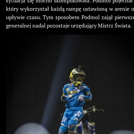
sytuacja się mocno skomplikowała. Podmol pojechał
który wykorzystał każdą rampę ustawioną w arenie or
upływie czasu. Tym sposobem Podmol zajął pierwsze m
generalnej nadal pozostaje urzędujący Mistrz Świata.