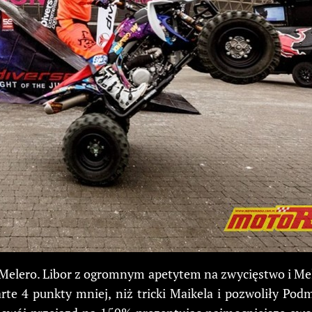
el Melero. Libor z ogromnym apetytem na zwycięstwo i Mel
te 4 punkty mniej, niż tricki Maikela i pozwoliły Podm