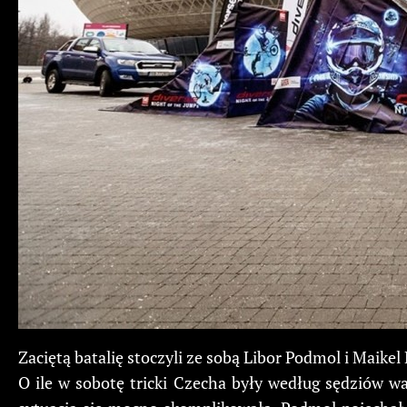
Zaciętą batalię stoczyli ze sobą Libor Podmol i Maik
O ile w sobotę tricki Czecha były według sędziów war