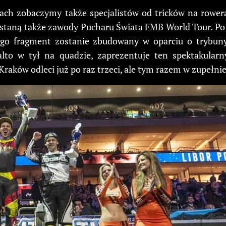
ach zobaczymy także specjalistów od tricków na rowera
taną także zawody Pucharu Świata FMB World Tour. Po
órego fragment zostanie zbudowany w oparciu o trybu
to w tył na quadzie, zaprezentuje ten spektakularny 
aków odleci już po raz trzeci, ale tym razem w zupełni