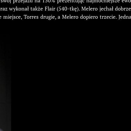
 swój przejazd na 150% prezentując najmocniejsze ewol
az wykonał także Flair (540-tkę). Melero jechał dobrz
iejsce, Torres drugie, a Melero dopiero trzecie. Jedn