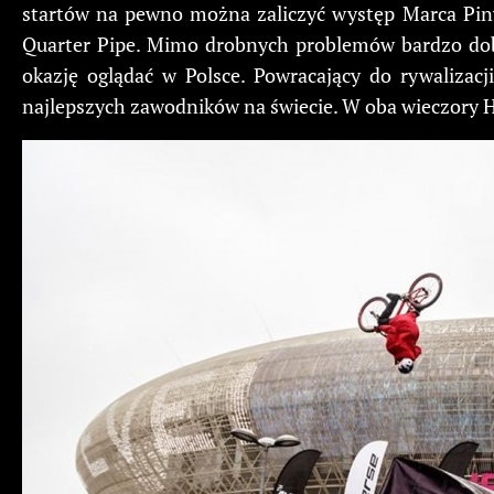
startów na pewno można zaliczyć występ Marca Pinyo
Quarter Pipe. Mimo drobnych problemów bardzo dobr
okazję oglądać w Polsce. Powracający do rywalizac
najlepszych zawodników na świecie. W oba wieczory H