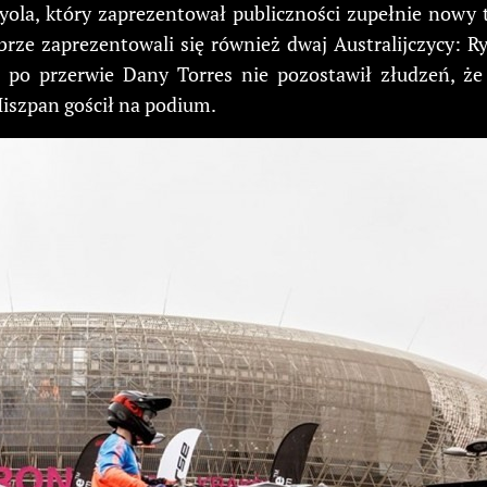
la, który zaprezentował publiczności zupełnie nowy tri
ze zaprezentowali się również dwaj Australijczycy: R
ji po przerwie Dany Torres nie pozostawił złudzeń, 
iszpan gościł na podium.