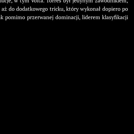
ucje, w tym Volta. Torres był jedynym zawodnikiem,
e aż do dodatkowego tricku, który wykonał dopiero po
ak pomimo przerwanej dominacji, liderem klasyfikacji