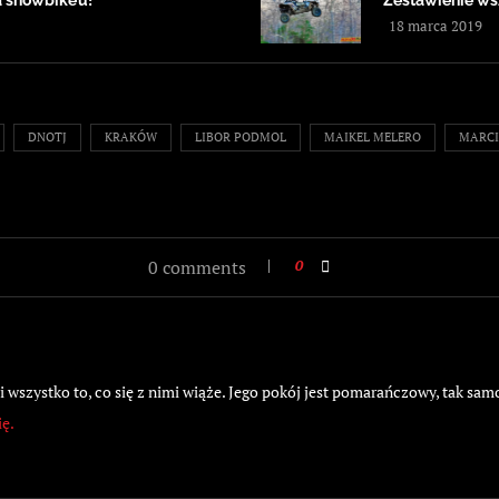
a snowbike’u!
Zestawienie ws
18 marca 2019
DNOTJ
KRAKÓW
LIBOR PODMOL
MAIKEL MELERO
MARCI
0 comments
0
wszystko to, co się z nimi wiąże. Jego pokój jest pomarańczowy, tak samo
ię.