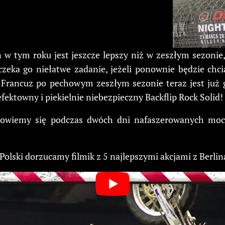
n w tym roku jest jeszcze lepszy niż w zeszłym sezonie
zeka go niełatwe zadanie, jeżeli ponownie będzie chc
 Francuz po pechowym zeszłym sezonie teraz jest już g
ektowny i piekielnie niebezpieczny Backflip Rock Solid!
 dowiemy się podczas dwóch dni nafaszerowanych mo
olski dorzucamy filmik z 5 najlepszymi akcjami z Berlina.