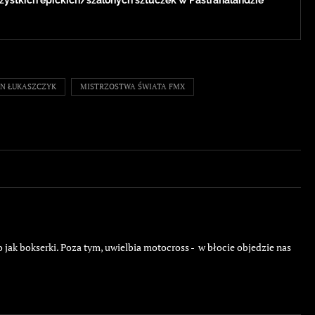
zystkich epickich/szalonych sztuczek w Pastranalandzie
N ŁUKASZCZYK
MISTRZOSTWA ŚWIATA FMX
 jak bokserki. Poza tym, uwielbia motocross - w błocie objedzie nas