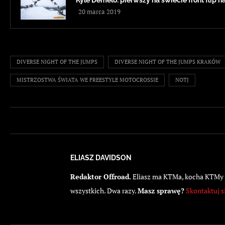
Kyle Demelo: pierwszy na świecie front flip n
20 marca 2019
DIVERSE NIGHT OF THE JUMPS
DIVERSE NIGHT OF THE JUMPS KRAKÓW
MISTRZOSTWA ŚWIATA WE FREESTYLE MOTOCROSSIE
NOTJ
ELIASZ DAVIDSON
Redaktor Offroad.
Eliasz ma KTMa, kocha KTMy i 
wszystkich. Dwa razy.
Masz sprawę?
Skontaktuj s