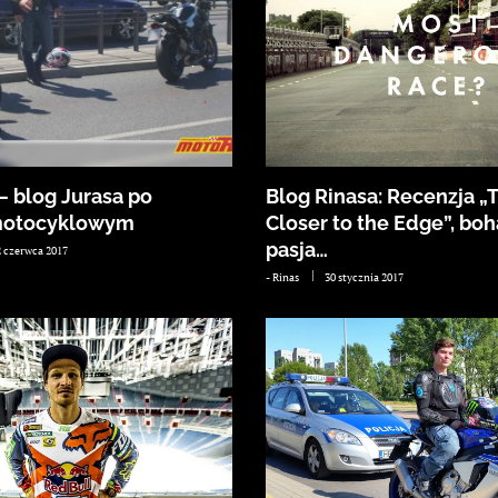
– blog Jurasa po
Blog Rinasa: Recenzja „
motocyklowym
Closer to the Edge”, bo
pasja…
2 czerwca 2017
-
Rinas
30 stycznia 2017