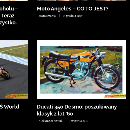
oholu –
Moto Angeles – CO TO JEST?
 Teraz
-
MotoRmania
14 grudnia 2019
ystko.
MŚ World
Ducati 350 Desmo: poszukiwany
klasyk z lat ’60
-
Aleksander Nowak
7 stycznia 2019