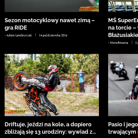
Sezon motocyklowy nawet zimą –
MŚ SuperEn
gra RIDE
na torcie 
Błażusiaki
-
Adam Lambryczak
14 października 2016
-
MotoRmania
5
Driftuje, jeździ na kole, a dopiero
Pasio i jeg
zbliżają się 13 urodziny: wywiad z...
trwającym 