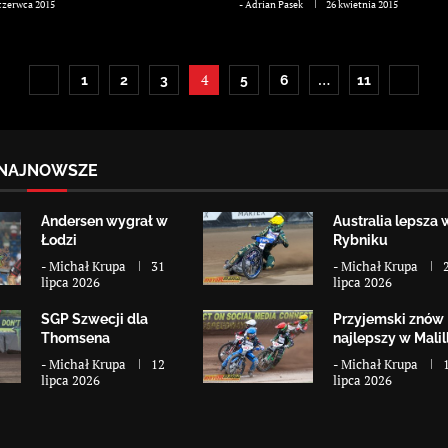
czerwca 2015
-
Adrian Pasek
26 kwietnia 2015
4
…
1
2
3
5
6
11
NAJNOWSZE
Andersen wygrał w
Australia lepsza 
Łodzi
Rybniku
-
Michał Krupa
31
-
Michał Krupa
lipca 2026
lipca 2026
SGP Szwecji dla
Przyjemski znów
Thomsena
najlepszy w Malill
-
Michał Krupa
12
-
Michał Krupa
lipca 2026
lipca 2026