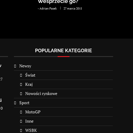
Wesprzecie go?
-
Adrian Pasek
27 marca 2015
POPULARNE KATEGORIE
Newsy
w
Świat
27
Kraj
Nowości rynkowe
i
Sport
10
MotoGP
Inne
WSBK