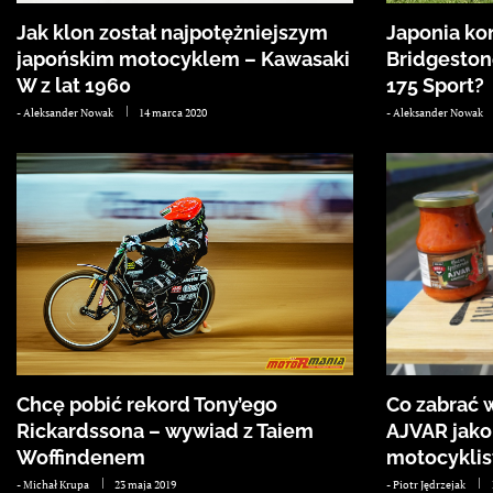
Jak klon został najpotężniejszym
Japonia ko
japońskim motocyklem – Kawasaki
Bridgeston
W z lat 1960
175 Sport?
-
Aleksander Nowak
14 marca 2020
-
Aleksander Nowak
Chcę pobić rekord Tony’ego
Co zabrać 
Rickardssona – wywiad z Taiem
AJVAR jako
Woffindenem
motocyklis
-
Michał Krupa
23 maja 2019
-
Piotr Jędrzejak