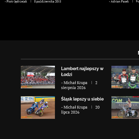
-
Piotr Jędrzejak
8 października 2015
-
Adrian Pasek
9 
Lambert najlepszy w
Łodzi
-
Michał Krupa
2
sierpnia 2026
Śląsk lepszy u siebie
-
Michał Krupa
20
lipca 2026