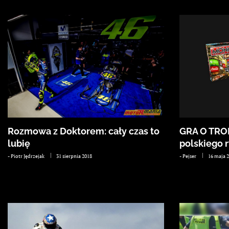
Rozmowa z Doktorem: cały czas to
GRA O TRO
lubię
polskiego
-
Piotr Jędrzejak
31 sierpnia 2018
-
Pejser
16 maja 