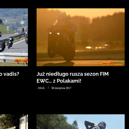
o vadis?
Już niedługo rusza sezon FIM
EWC… z Polakami!
-
Mick
30 sierpnia 2017