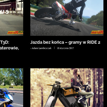
TT3D:
Jazda bez końca – gramy w RIDE 2
haterowie,
-
Adam Lambryczak
18 stycznia 2017