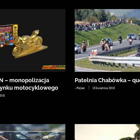
N – monopolizacja
Patelnia Chabówka – qu
 rynku motocyklowego
-
Pejser
18 kwietnia 2018
2018