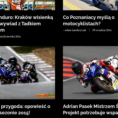
duro: Kraków wisienką
Co Poznaniacy myślą o
– wywiad z Tadkiem
motocyklistach?
em
-
Adam Lambryczak
29 września 2016
 października 2016
o przygoda: opowieść o
Adrian Pasek Mistrzem 
sezonie 2015!
Projekt potrzebuje wspa