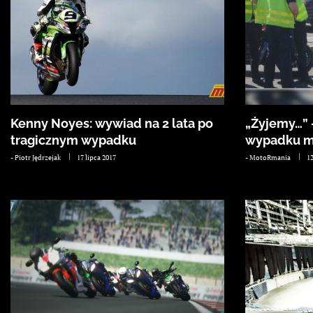
Kenny Noyes: wywiad na 2 lata po
„Żyjemy…” 
tragicznym wypadku
wypadku 
-
Piotr Jędrzejak
17 lipca 2017
-
MotoRmania
1