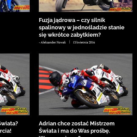
Fuzja jądrowa – czy silnik
spalinowy w jednośladzie stanie
się wkrótce zabytkiem?
-
Aleksander Nowak
13 kwietnia 2016
Świata?
Adrian chce zostać Mistrzem
rcia!
Świata i ma do Was prośbę.