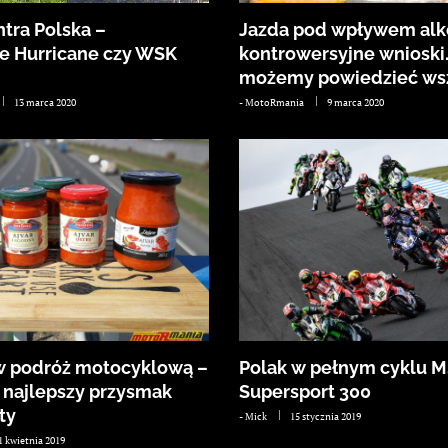
ntra Polska –
Jazda pod wpływem alk
e Hurricane czy WSK
kontrowersyjne wnioski.
możemy powiedzieć wsz
13 marca 2020
-
MotoRmania
9 marca 2020
w podróż motocyklową –
Polak w pełnym cyklu 
 najlepszy przysmak
Supersport 300
ty
-
Mick
15 stycznia 2019
1 kwietnia 2019