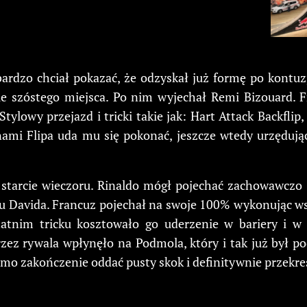
ardzo chciał pokazać, że odzyskał już formę po kontuzj
wie szóstego miejsca. Po nim wyjechał Remi Bizouard. 
ylowy przejazd i tricki takie jak: Hart Attack Backflip, 
sunami Flipa uda mu się pokonać, jeszcze wtedy urzęduj
starcie wieczoru. Rinaldo mógł pojechać zachowawczo i 
u Davida. Francuz pojechał na swoje 100% wykonując wsz
atnim tricku kosztowało go uderzenie w bariery i w 
z rywala wpłynęło na Podmola, który i tak już był pod
mo zakończenie oddać pusty skok i definitywnie przekreś