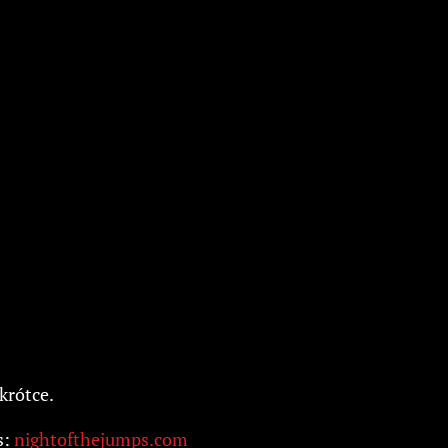
krótce.
s:
nightofthejumps.com