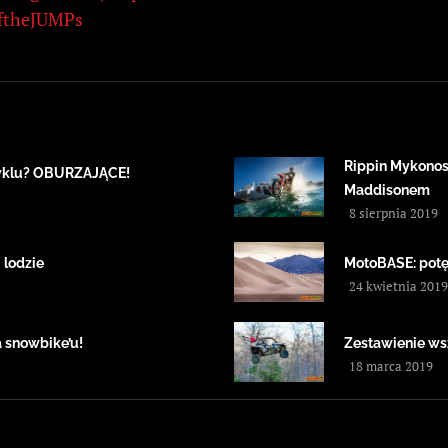
ftheJUMPs
Rippin Mykonos
cyklu? OBURZAJĄCE!
Maddisonem
8 sierpnia 2019
 lodzie
MotoBASE: potę
24 kwietnia 2019
a snowbike’u!
Zestawienie ws
18 marca 2019