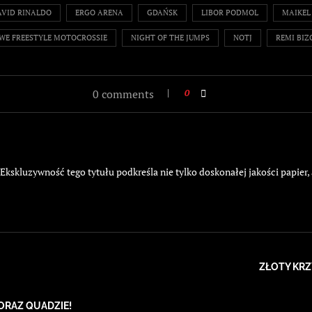
AVID RINALDO
ERGO ARENA
GDAŃSK
LIBOR PODMOL
MAIKEL
WE FREESTYLE MOTOCROSSIE
NIGHT OF THE JUMPS
NOTJ
REMI BI
0 comments
0
kskluzywność tego tytułu podkreśla nie tylko doskonałej jakości papier,
ZŁOTY KRZ
ORAZ QUADZIE!