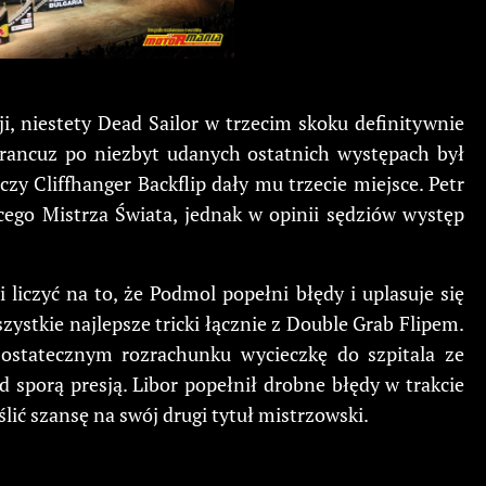
i, niestety Dead Sailor w trzecim skoku definitywnie
Francuz po niezbyt udanych ostatnich występach był
czy Cliffhanger Backflip dały mu trzecie miejsce. Petr
ącego Mistrza Świata, jednak w opinii sędziów występ
liczyć na to, że Podmol popełni błędy i uplasuje się
ystkie najlepsze tricki łącznie z Double Grab Flipem.
ostatecznym rozrachunku wycieczkę do szpitala ze
 sporą presją. Libor popełnił drobne błędy w trakcie
lić szansę na swój drugi tytuł mistrzowski.