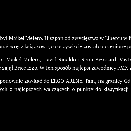
był Maikel Melero. Hiszpan od zwycięstwa w Libercu w lis
konał wręcz książkowo, co oczywiście zostało docenione
: Maikel Melero, David Rinaldo i Remi Bizouard. Mist
e zajął Brice Izzo. W ten sposób najlepsi zawodnicy FMX
 ponownie zawitać do ERGO ARENY. Tam, na granicy Gdań
 z najlepszych walczących o punkty do klasyfikacji g