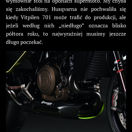
wymownie stoi na oponach supermoto. My chyba
się zakochaliśmy. Husqvarna nie pochwaliła się
kiedy Vitpilen 701 może trafić do produkcji, ale
jeżeli według nich „niedługo” oznacza blisko
półtora roku, to najwyraźniej musimy jeszcze
długo poczekać.