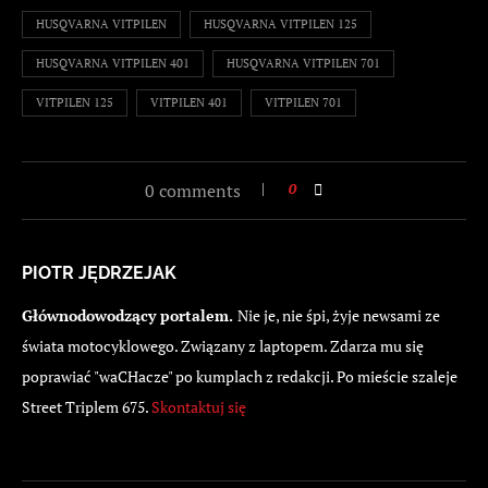
HUSQVARNA VITPILEN
HUSQVARNA VITPILEN 125
HUSQVARNA VITPILEN 401
HUSQVARNA VITPILEN 701
VITPILEN 125
VITPILEN 401
VITPILEN 701
0 comments
0
PIOTR JĘDRZEJAK
Głównodowodzący portalem.
Nie je, nie śpi, żyje newsami ze
świata motocyklowego. Związany z laptopem. Zdarza mu się
poprawiać "waCHacze" po kumplach z redakcji. Po mieście szaleje
Street Triplem 675.
Skontaktuj się