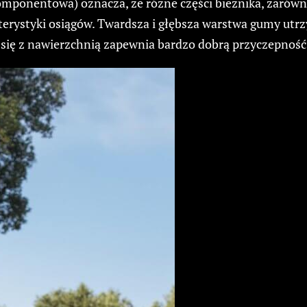
nentowa) oznacza, że różne części bieżnika, zarówno w 
erystyki osiągów. Twardsza i głębsza warstwa gumy utr
 się z nawierzchnią zapewnia bardzo dobrą przyczepność 