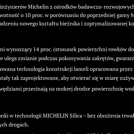
z inżynierów Michelin z ośrodków badawczo-rozwojowyc
żywotność o 10 proc. w porównaniu do poprzedniej gamy
dzeniu nowego kształtu bieżnika i zoptymalizowanej ko
ni wynoszący 14 proc. (stosunek powierzchni rowków d
nie ulega zmianie podczas pokonywania zakrętów, gwara
wana technologia konstrukcji lameli opracowana przez 
ały tak zaprojektowane, aby otwierać się w miarę zużyw
rawędziami przecinają na mokrej drodze powierzchnię w
ki w technologii MICHELIN Silica – bez obniżenia trwa
ych drogach.