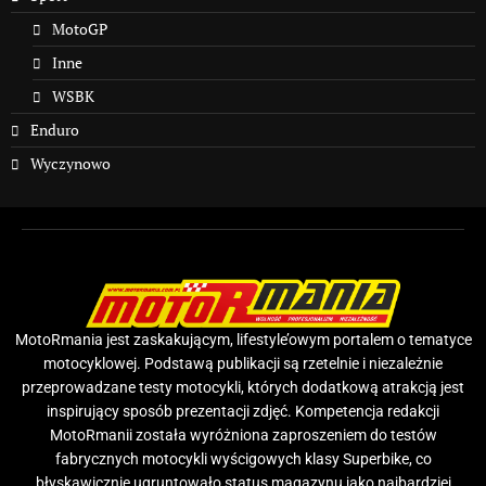
MotoGP
Inne
WSBK
Enduro
Wyczynowo
MotoRmania jest zaskakującym, lifestyle’owym portalem o tematyce
motocyklowej. Podstawą publikacji są rzetelnie i niezależnie
przeprowadzane testy motocykli, których dodatkową atrakcją jest
inspirujący sposób prezentacji zdjęć. Kompetencja redakcji
MotoRmanii została wyróżniona zaproszeniem do testów
fabrycznych motocykli wyścigowych klasy Superbike, co
błyskawicznie ugruntowało status magazynu jako najbardziej