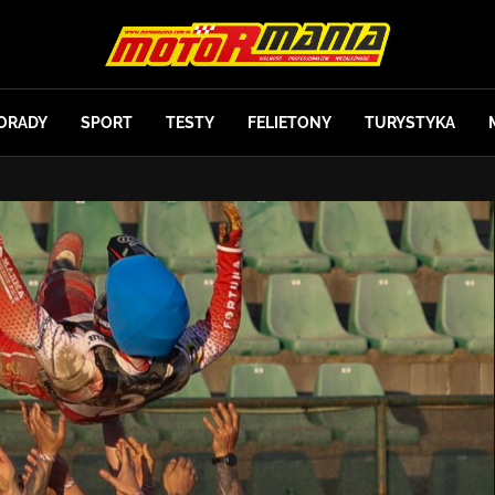
ORADY
SPORT
TESTY
FELIETONY
TURYSTYKA