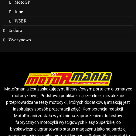
MotoGP
Inne
WSBK
Enduro
Wyczynowo
MotoRmania jest zaskakującym, lifestyle’owym portalem o tematyce
motocyklowej. Podstawą publikacji są rzetelnie i niezależnie
przeprowadzane testy motocykli, których dodatkową atrakcją jest
inspirujący sposób prezentacji zdjęć. Kompetencja redakcji
MotoRmanii została wyróżniona zaproszeniem do testów
fabrycznych motocykli wyścigowych klasy Superbike, co
błyskawicznie ugruntowało status magazynu jako najbardziej
fachowego miesięcznika motocyklowego w Polsce. Nasz portal to