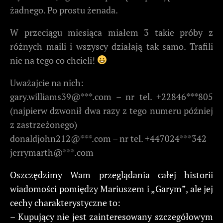
żadnego. Po prostu żenada.
W przeciągu miesiąca miałem 3 takie próby z
różnych maili i wszyscy działają tak samo. Trafili
nie na tego co chcieli!
Uważajcie na nich:
gary.williams39@***.com – nr tel. +22846***805
(najpierw dzwonił dwa razy z tego numeru później
z zastrzeżonego)
donaldjohn212@***.com – nr tel. +447024***342
jerrymarth@***.com
Oszczędzimy Wam przeglądania całej historii
wiadomości pomiędzy Mariuszem i „Garym”, ale jej
cechy charakterystyczne to:
– Kupujący nie jest zainteresowany szczegółowym