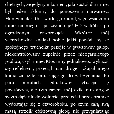
chętnych, że jedynym koniem, jaki został dla mnie,
był jeden skłonny do ponoszenia narwaniec.
Money makes this world go round, więc wsadzono
mnie na niego i puszczono jeździć w kółko po
ogrodzonym czworokącie. Wkrótce mój
wierzchowiec znalazł sobie jakiś powód, by ze
spokojnego truchciku przejść w gwałtowny galop,
niekontrolowany zupełnie przez nieogarniętego
jeźdźca, czyli mnie. Ktoś inny jednakowoż wykazał
się refleksem, przeciął nam drogę i złapał mego
konia za uzdę zmuszając go do zatrzymania. Po
paru minutach jednakowoż sytuacja się
powtórzyła, ale tym razem mój dziki mustang w
swym dążeniu do wolności przeleciał przez bramkę
wydostając się z czworoboku, po czym całą swą
masą strzelił efektowną glebę, nie przygniatając