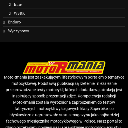
Inne
WSBK
Enduro
Wyczynowo
MotoRmania jest zaskakującym, lifestyle’owym portalem o tematyce
motocyklowej. Podstawą publikacji są rzetelnie i niezależnie
przeprowadzane testy motocykli, których dodatkową atrakcją jest
inspirujący sposób prezentacji zdjęć. Kompetencja redakcji
MotoRmanii została wyróżniona zaproszeniem do testów
fabrycznych motocykli wyścigowych klasy Superbike, co
błyskawicznie ugruntowało status magazynu jako najbardziej
fachowego miesięcznika motocyklowego w Polsce. Nasz portal to
długo oczekiwany powiew pasji i prawdziwie motocyklowego stylu