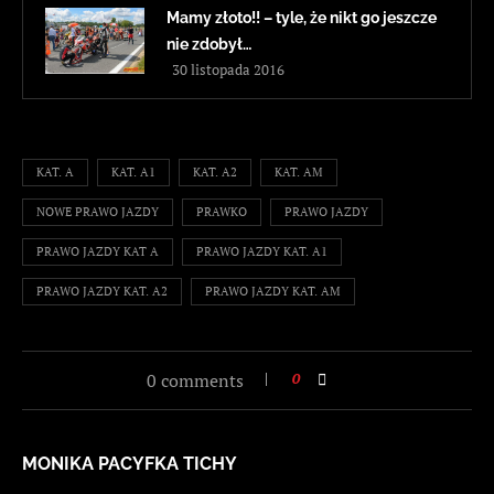
Mamy złoto!! – tyle, że nikt go jeszcze
nie zdobył…
30 listopada 2016
KAT. A
KAT. A1
KAT. A2
KAT. AM
NOWE PRAWO JAZDY
PRAWKO
PRAWO JAZDY
PRAWO JAZDY KAT A
PRAWO JAZDY KAT. A1
PRAWO JAZDY KAT. A2
PRAWO JAZDY KAT. AM
0 comments
0
MONIKA PACYFKA TICHY