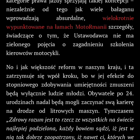
kategorie prawa jazdy sprzyjają takiej koncepcji –
niezależnie od tego jak wiele bałaganu
wprowadzają absurdalne,
wielokrotnie
wypunktowane na łamach MotoRmanii
szczegóły,
świadczące o tym, że Ustawodawca nie ma
zielonego pojęcia o zagadnieniu szkolenia
kierowców motocykli.
No i jak większość reform w naszym kraju, i ta
zatrzymuje się wpół kroku, bo w jej efekcie do
stopniowego zdobywania umiejętności zmuszeni
będą wyłącznie ludzie młodzi. Obywatele po 24.
urodzinach nadal będą mogli zaczynać swą karierę
na drodze od litrowych maszyn. Tymczasem
„Zdrowy rozum jest to rzecz ze wszystkich na świecie
najlepiej podzielona, każdy bowiem sądzi, iż jest w
nią tak dobrze zaopatrzony, iż nawet ci, których we