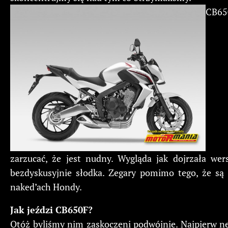
CB650
zarzucać, że jest nudny. Wygląda jak dojrzała we
bezdyskusyjnie słodka. Zegary pomimo tego, że są
naked’ach Hondy.
Jak jeździ CB650F?
Otóż byliśmy nim zaskoczeni podwójnie. Najpierw n