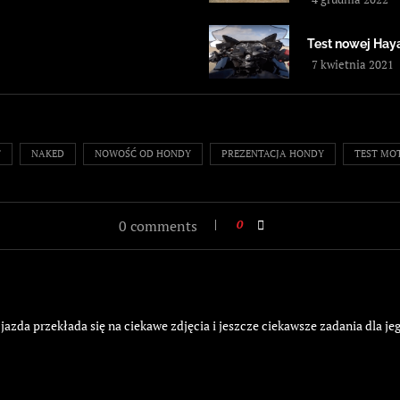
Test nowej Hay
7 kwietnia 2021
F
NAKED
NOWOŚĆ OD HONDY
PREZENTACJA HONDY
TEST MO
0 comments
0
jazda przekłada się na ciekawe zdjęcia i jeszcze ciekawsze zadania dla jeg