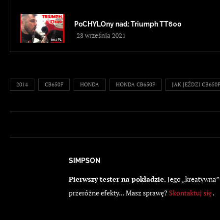
PoCHYLOny nad: Triumph TT600
28 września 2021
2014
CB650F
HONDA
HONDA CB650F
JAK JEŹDZI CB650
SIMPSON
Pierwszy tester na pokładzie.
Jego „kreatywna” 
przeróżne efekty... Masz sprawę?
Skontaktuj się
.