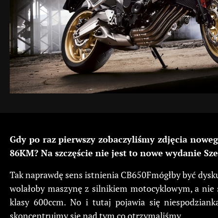
Gdy po raz pierwszy zobaczyliśmy zdjęcia nowe
86KM? Na szczęście nie jest to nowe wydanie Sze
Tak naprawdę sens istnienia CB650Fmógłby być dyskus
wolałoby maszynę z silnikiem motocyklowym, a nie
klasy 600ccm. No i tutaj pojawia się niespodzian
skoncentrujmy się nad tym co otrzymaliśmy.