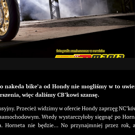
go nakeda bike’a od Hondy nie mogliśmy w to uwi
rszenia, więc daliśmy CB’kowi szansę.
yjny. Przecież widzimy w ofercie Hondy zaprzęg NC’ków.
 samochodowym. Wtedy wystarczyłoby sięgnąć po Horne
ka. Horneta nie będzie… No przynajmniej przez rok,