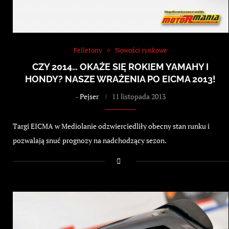
Felietony
Nowości rynkowe
CZY 2014… OKAŻE SIĘ ROKIEM YAMAHY I
HONDY? NASZE WRAŻENIA PO EICMA 2013!
-
Pejser
11 listopada 2013
Targi EICMA w Mediolanie odzwierciedliły obecny stan runku i
pozwalają snuć prognozy na nadchodzący sezon.