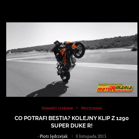
Nowości rynkowe
Wyczynowo
CO POTRAFI BESTIA? KOLEJNY KLIP Z 1290
SUPER DUKE R!
-
Piotr Jędrzejak
8 listopada 2013