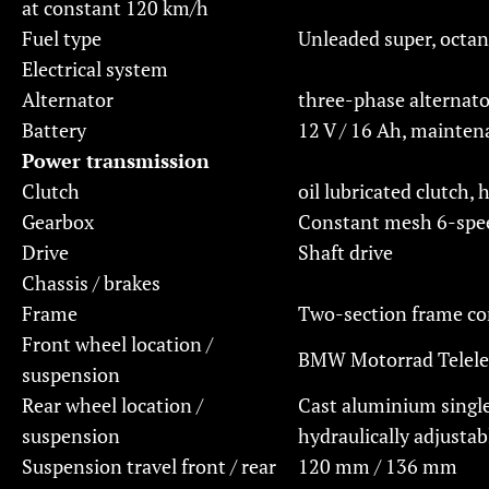
at constant 120 km/h
Fuel type
Unleaded super, octa
Electrical system
Alternator
three-phase alternat
Battery
12 V / 16 Ah, mainten
Power transmission
Clutch
oil lubricated clutch, 
Gearbox
Constant mesh 6-speed
Drive
Shaft drive
Chassis / brakes
Frame
Two-section frame con
Front wheel location /
BMW Motorrad Telelev
suspension
Rear wheel location /
Cast aluminium singl
suspension
hydraulically adjusta
Suspension travel front / rear
120 mm / 136 mm