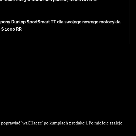
pony Dunlop SportSmart TT dla swojego nowego motocykla
e S 1000 RR
ę poprawiać "waCHacze" po kumplach z redakcji. Po mieście szaleje