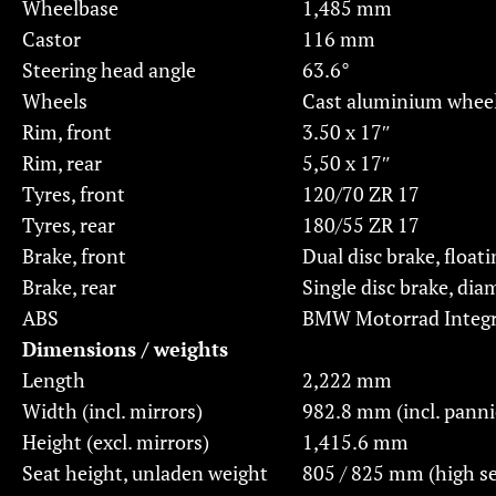
Wheelbase
1,485 mm
Castor
116 mm
Steering head angle
63.6°
Wheels
Cast aluminium whee
Rim, front
3.50 x 17″
Rim, rear
5,50 x 17″
Tyres, front
120/70 ZR 17
Tyres, rear
180/55 ZR 17
Brake, front
Dual disc brake, float
Brake, rear
Single disc brake, di
ABS
BMW Motorrad Integra
Dimensions / weights
Length
2,222 mm
Width (incl. mirrors)
982.8 mm (incl. pann
Height (excl. mirrors)
1,415.6 mm
Seat height, unladen weight
805 / 825 mm (high se