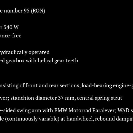
ne number 95 (RON)
or 540 W
ance-free
hydraulically operated
 gearbox with helical gear teeth
sisting of front and rear sections, load-bearing engine-
er; stanchion diameter 37 mm, central spring strut
e-sided swing arm with BMW Motorrad Paralever; WAD str
ble (continuously variable) at handwheel, rebound dampi