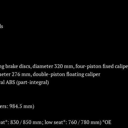
ls
ing brake discs, diameter 320 mm, four-piston fixed calipe
ameter 276 mm, double-piston floating caliper
l ABS (part-integral)
iers: 984.5 mm)
at*: 830 / 850 mm; low seat*: 760 / 780 mm) *OE