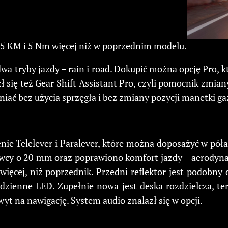
 15 KM i 5 Nm więcej niż w poprzednim modelu.
dwa tryby jazdy – rain i road. Dokupić można opcję Pro, 
 się też Gear Shift Assistant Pro, czyli pomocnik zmiany
ać bez użycia sprzęgła i bez zmiany pozycji manetki ga
nie Telelever i Paralever, które można doposażyć w pó
cy o 20 mm oraz poprawiono komfort jazdy – aerodynami
więcej, niż poprzednik. Przedni reflektor jest podobny
o dzienne LED. Zupełnie nowa jest deska rozdzielcza, t
t na nawigację. System audio znalazł się w opcji.