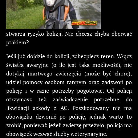
stwarza ryzyko kolizji. Nie chcesz chyba oberwać
ptakiem?
Jeśli już dojdzie do kolizji, zabezpiecz teren. Włącz
światła awaryjne (o ile jest taka możliwość), nie
dotykaj martwego zwierzęcia (może być chore),
udziel pomocy osobom rannym oraz zadzwoń po
policję i w razie potrzeby pogotowie. Od policji
otrzymasz też zaświadczenie potrzebne do
likwidacji szkody z AC. Poszkodowany nie ma
obowiązku dzwonić po policję, jednak warto to
zrobić, ponieważ jeżeli zwierzę przeżyło, policja ma
obowiązek wezwać służby weterynaryjne.