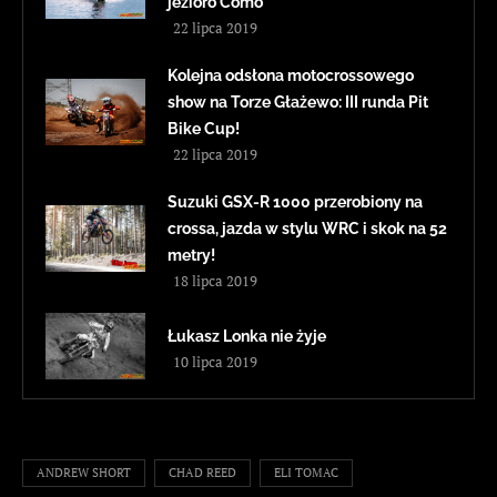
jezioro Como
22 lipca 2019
Kolejna odsłona motocrossowego
show na Torze Głażewo: III runda Pit
Bike Cup!
22 lipca 2019
Suzuki GSX-R 1000 przerobiony na
crossa, jazda w stylu WRC i skok na 52
metry!
18 lipca 2019
Łukasz Lonka nie żyje
10 lipca 2019
ANDREW SHORT
CHAD REED
ELI TOMAC