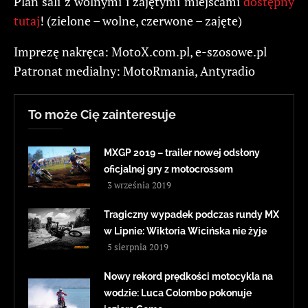
Plan sali z wolnymi i zajętymi miejscami
dostępny
tutaj
! (zielone – wolne, czerwone – zajęte)
Imprezę nakręca: MotoX.com.pl, e-szosowe.pl
Patronat medialny: MotoRmania, Antyradio
To może Cię zainteresuje
MXGP 2019 – trailer nowej odsłony
oficjalnej gry z motocrossem
3 września 2019
Tragiczny wypadek podczas rundy MX
w Lipnie: Wiktoria Wicińska nie żyje
5 sierpnia 2019
Nowy rekord prędkości motocykla na
wodzie: Luca Colombo pokonuje