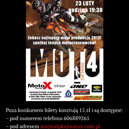
Poza konkursem bilety kosztują 15 zł i są dostępne:
– pod numerem telefonu 606889265
– pod adresem
mx(małpka)motox.com.pl