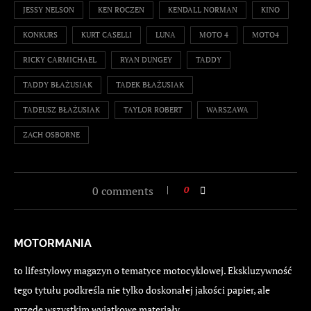
JESSY NELSON
KEN ROCZEN
KENDALL NORMAN
KINO
KONKURS
KURT CASELLI
LUNA
MOTO 4
MOTO4
RICKY CARMICHAEL
RYAN DUNGEY
TADDY
TADDY BŁAŻUSIAK
TADEK BŁAŻUSIAK
TADEUSZ BŁAŻUSIAK
TAYLOR ROBERT
WARSZAWA
ZACH OSBORNE
0 comments
0
MOTORMANIA
to lifestylowy magazyn o tematyce motocyklowej. Ekskluzywność
tego tytułu podkreśla nie tylko doskonałej jakości papier, ale
przede wszystkim wyjątkowe materiały.