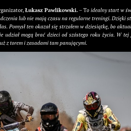
rganizator,
Łukasz Pawlikowski.
– T
o idealny start w 
dczenia lub nie mają czasu na regularne treningi. Dzięki s
s. Pomysł ten okazał się strzałem w dziesiątkę, bo aktualn
e udział mogą brać dzieci od szóstego roku życia. W tej 
 już z torem i zasadami tam panującymi.