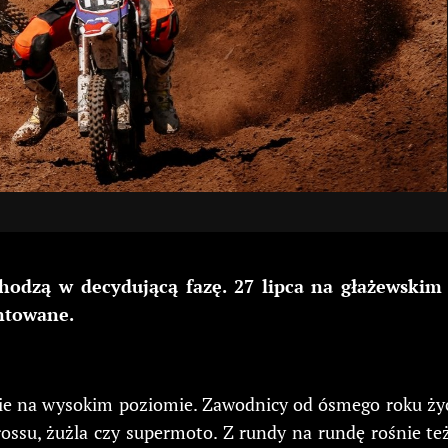
zą w decydującą fazę. 27 lipca na głażewskim to
antowane.
enie na wysokim poziomie. Zawodnicy od ósmego roku życ
ossu, żużla czy supermoto. Z rundy na rundę rośnie t