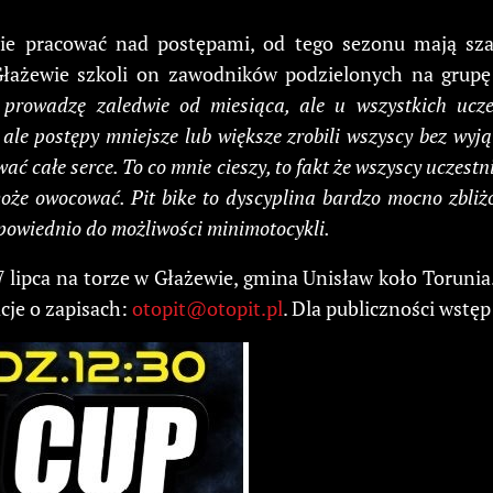
znie pracować nad postępami, od tego sezonu mają sz
łażewie szkoli on zawodników podzielonych na grupę
 prowadzę zaledwie od miesiąca, ale u wszystkich ucze
 ale postępy mniejsze lub większe zrobili wszyscy bez wyj
awać całe serce. To co mnie cieszy, to fakt że wszyscy uczes
może owocować. Pit bike to dyscyplina bardzo mocno zbli
powiednio do możliwości minimotocykli.
7 lipca na torze w Głażewie, gmina Unisław koło Toruni
cje o zapisach:
otopit@otopit.pl
. Dla publiczności wstęp