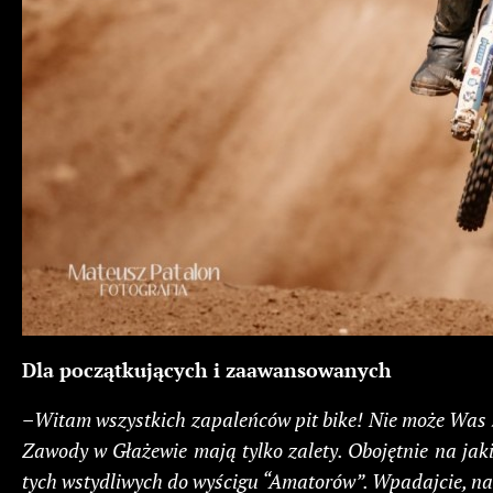
Dla początkujących i zaawansowanych
–
Witam wszystkich zapaleńców pit bike! Nie może Was 
Zawody w Głażewie mają tylko zalety. Obojętnie na jak
tych wstydliwych do wyścigu “Amatorów”. Wpadajcie, n