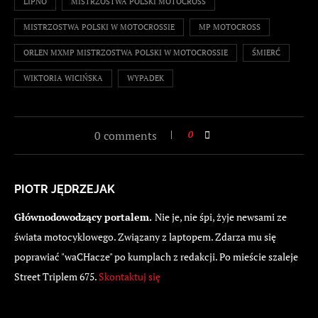
LIPNO
MISTRZOSTWA POLSKI MOTOCROSS
MISTRZOSTWA POLSKI W MOTOCROSSIE
MP MOTOCROSS
ORLEN MXMP MISTRZOSTWA POLSKI W MOTOCROSSIE
ŚMIERĆ
WIKTORIA WICIŃSKA
WYPADEK
0 comments
0
PIOTR JĘDRZEJAK
Głównodowodzący portalem.
Nie je, nie śpi, żyje newsami ze
świata motocyklowego. Związany z laptopem. Zdarza mu się
poprawiać "waCHacze" po kumplach z redakcji. Po mieście szaleje
Street Triplem 675.
Skontaktuj się