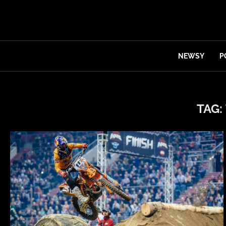
NEWSY
P
TAG: