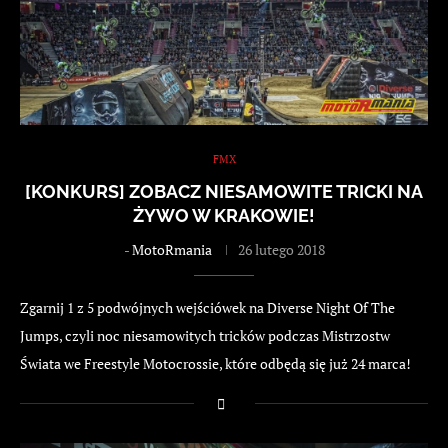
FMX
[KONKURS] ZOBACZ NIESAMOWITE TRICKI NA
ŻYWO W KRAKOWIE!
-
MotoRmania
26 lutego 2018
Zgarnij 1 z 5 podwójnych wejściówek na Diverse Night Of The
Jumps, czyli noc niesamowitych tricków podczas Mistrzostw
Świata we Freestyle Motocrossie, które odbędą się już 24 marca!