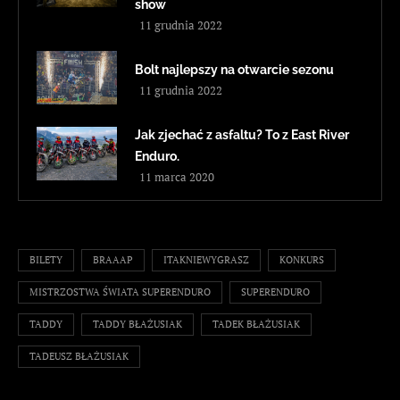
show
11 grudnia 2022
Bolt najlepszy na otwarcie sezonu
11 grudnia 2022
Jak zjechać z asfaltu? To z East River
Enduro.
11 marca 2020
BILETY
BRAAAP
ITAKNIEWYGRASZ
KONKURS
MISTRZOSTWA ŚWIATA SUPERENDURO
SUPERENDURO
TADDY
TADDY BŁAŻUSIAK
TADEK BŁAŻUSIAK
TADEUSZ BŁAŻUSIAK