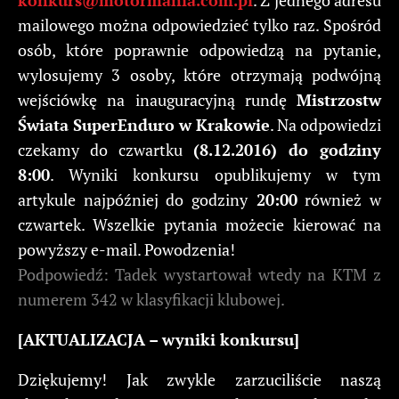
konkurs@motormania.com.pl
. Z jednego adresu
mailowego można odpowiedzieć tylko raz. Spośród
osób, które poprawnie odpowiedzą na pytanie,
wylosujemy 3 osoby, które otrzymają podwójną
wejściówkę na inauguracyjną rundę
Mistrzostw
Świata SuperEnduro w Krakowie
. Na odpowiedzi
czekamy do czwartku
(8.12.2016) do godziny
8:00
. Wyniki konkursu opublikujemy w tym
artykule najpóźniej do godziny
20:00
również w
czwartek. Wszelkie pytania możecie kierować na
powyższy e-mail. Powodzenia!
Podpowiedź: Tadek wystartował wtedy na KTM z
numerem 342 w klasyfikacji klubowej.
[AKTUALIZACJA – wyniki konkursu]
Dziękujemy! Jak zwykle zarzuciliście naszą