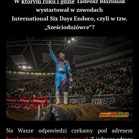
W
którym roku i gdzie
Tadeusz Błażusiak
wystartował w zawodach
International Six Days Enduro, czyli w tzw.
„Sześciodniówce”?
Na Wasze odpowiedzi czekamy pod adresem