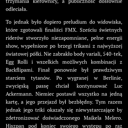
trzymania kierownicy, a publiczność dosłownie
odleciała.
To jednak było dopiero preludium do widowiska,
które zgotowali finaliści FMX. Sześciu świetnych
riderów stworzyło niezapomniane, pełne energii
show, wypełnione po brzegi trikami z najwyższej
światowej półki. Nie zabrakło body variali, 540-tek,
Egg Rolli i wszelkich możliwych kombinacji z
Backflipami. Finał ponownie był prawdziwym
starciem tytanów. Po wygranej w Berlinie,
zwycięską passę chciał kontynuować Luc
Ackermann. Niemiec postawił wszystko na jedną
kartę, a jego przejazd był bezbłędny. Tym razem
jednak jego triki okazały się niewystarczające by
zdetronizować doświadczonego Maikela Melero.
Hiszpan pod koniec swojego występu po raz