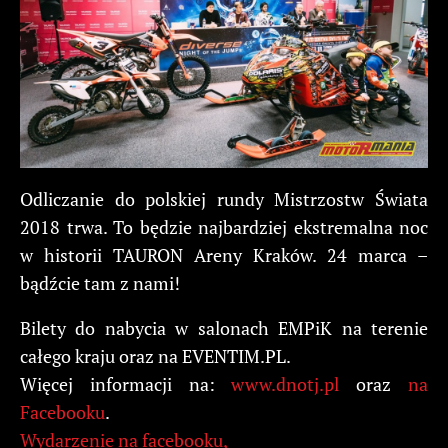
Odliczanie do polskiej rundy Mistrzostw Świata
2018 trwa. To będzie najbardziej ekstremalna noc
w historii TAURON Areny Kraków. 24 marca –
bądźcie tam z nami!
Bilety do nabycia w salonach EMPiK na terenie
całego kraju oraz na EVENTIM.PL.
Więcej informacji na:
www.dnotj.pl
oraz
na
Facebooku
.
Wydarzenie na facebooku,