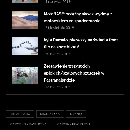
5 czerwca 2019
MotoBASE: potężny skok z wydmy z
motocyklem na spadochronie
24 kwietnia 2019
Kyle Demelo: pierwszy na świecie front
flip na snowbike’u!
20 marca 2019
Zestawienie wszystkich
epickich/szalonych sztuczek w
Pastranalandzie
18 marca 2019
ARTUR PUZIO
ERGO ARENA
GDAŃSK
MARCELINA ZAWADZKA
MARCIN ŁUKASZCZYK