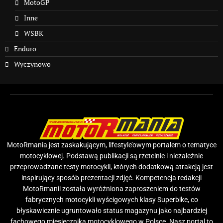
MotoGP
Inne
WSBK
Enduro
Wyczynowo
MotoRmania jest zaskakującym, lifestyle’owym portalem o tematyce
motocyklowej. Podstawą publikacji są rzetelnie i niezależnie
przeprowadzane testy motocykli, których dodatkową atrakcją jest
inspirujący sposób prezentacji zdjęć. Kompetencja redakcji
MotoRmanii została wyróżniona zaproszeniem do testów
fabrycznych motocykli wyścigowych klasy Superbike, co
błyskawicznie ugruntowało status magazynu jako najbardziej
fachowego miesięcznika motocyklowego w Polsce. Nasz portal to