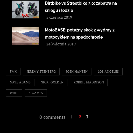
Dirtbike vs Streetbike 3.0: zabawa na
śniegu i lodzie
5 czerwca 2019
MotoBASE: potężny skok z wydmy z
motocyklem na spadochronie
24 kwietnia 2019
FMX
JEREMY STENBERG
JOSH HANSEN
LOS ANGELES
NATE ADAMS
NICKI GOLDEN
ROBBIE MADDISON
WHIP
X-GAMES
0 comments
0