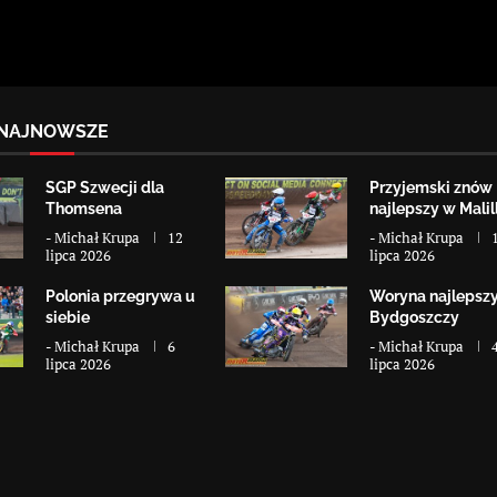
NAJNOWSZE
SGP Szwecji dla
Przyjemski znów
Thomsena
najlepszy w Malill
-
Michał Krupa
12
-
Michał Krupa
lipca 2026
lipca 2026
Polonia przegrywa u
Woryna najlepsz
siebie
Bydgoszczy
-
Michał Krupa
6
-
Michał Krupa
lipca 2026
lipca 2026