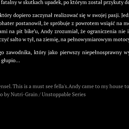
ł fatalny w skutkach upadek, po którym został przykuty 
óry dopiero zaczynał realizować się w swojej pasji. Je
 bohater postanowił, że spróbuje z powrotem wsiąść na 
ami na pit bike’u, Andy zrozumiał, że ograniczenia nie 
iczyć salto w tył, na ziemię, na pełnowymiarowym motoc
go zawodnika, który jako pierwszy niepełnosprawny w
j głupio…
sel. This is a must see fella's.Andy came to my house to 
deo by Nutri-Grain / Unstoppable Series