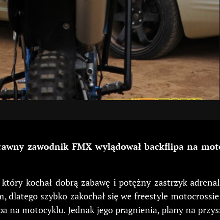
rawny zawodnik FMX wylądował backflipa na moto
tóry kochał dobrą zabawę i potężny zastrzyk adrenali
 dlatego szybko zakochał się we freestyle motocrossie
lipa na motocyklu. Jednak jego pragnienia, plany na przy