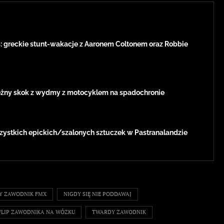
: greckie stunt-wakacje z Aaronem Coltonem oraz Robbie
żny skok z wydmy z motocyklem na spadochronie
zystkich epickich/szalonych sztuczek w Pastranalandzie
Y ZAWODNIK FMX
NIGDY SIĘ NIE PODDAWAJ
FLIP ZAWODNIKA NA WÓZKU
TWARDY ZAWODNIK