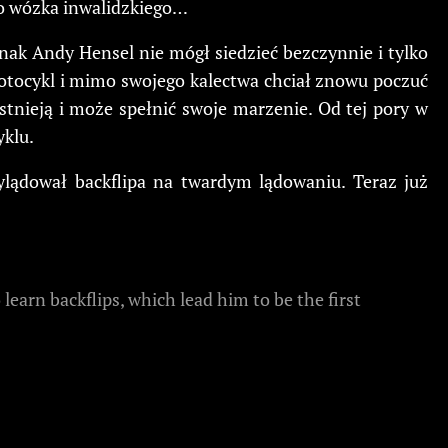
do wózka inwalidzkiego…
dnak Andy Hensel nie mógł siedzieć bezczynnie i tylko
motocykl i mimo swojego kalectwa chciał znowu poczuć
istnieją i może spełnić swoje marzenie. Od tej pory w
yklu.
ylądował backflipa na twardym lądowaniu. Teraz już
learn backflips, which lead him to be the first