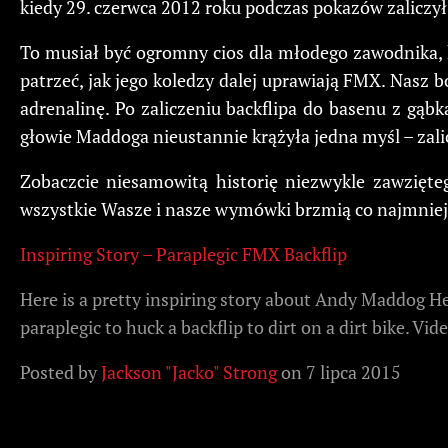
kiedy 29. czerwca 2012 roku podczas pokazów zaliczy
To musiał być ogromny cios dla młodego zawodnika, kt
patrzeć, jak jego koledzy dalej uprawiają FMX. Nasz
adrenalinę. Po zaliczeniu backflipa do basenu z gąbk
głowie Maddoga nieustannie krążyła jedna myśl – zal
Zobaczcie niesamowitą historię niezwykle zawzięte
wszystkie Wasze i nasze wymówki brzmią co najmnie
Inspiring Story – Paraplegic FMX Backflip
Here is a pretty inspiring story about Andy Maddog Hen
paraplegic to huck a backflip to dirt on a dirt bike. Vi
Posted by
Jackson "Jacko" Strong
on 7 lipca 2015