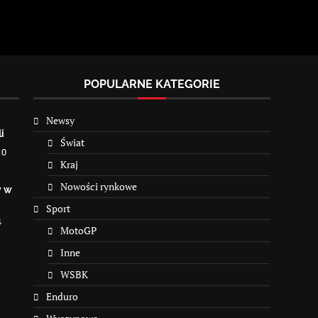
POPULARNE KATEGORIE
Newsy
i
Świat
10
Kraj
Nowości rynkowe
y w
Sport
4
MotoGP
Inne
WSBK
Enduro