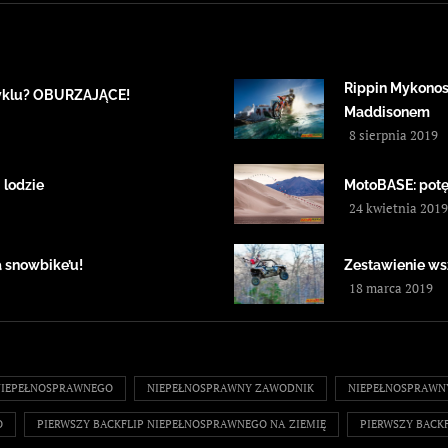
Rippin Mykonos
cyklu? OBURZAJĄCE!
Maddisonem
8 sierpnia 2019
 lodzie
MotoBASE: potę
24 kwietnia 2019
a snowbike’u!
Zestawienie ws
18 marca 2019
NIEPEŁNOSPRAWNEGO
NIEPEŁNOSPRAWNY ZAWODNIK
NIEPEŁNOSPRAWN
O
PIERWSZY BACKFLIP NIEPEŁNOSPRAWNEGO NA ZIEMIĘ
PIERWSZY BACK