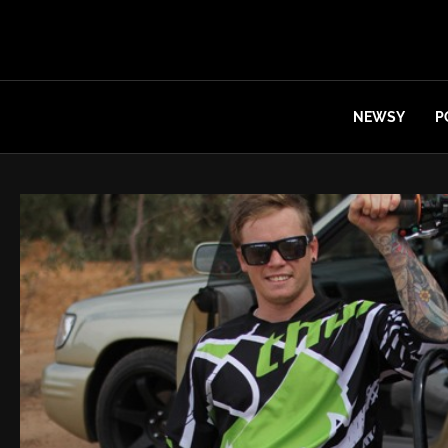
NEWSY
P