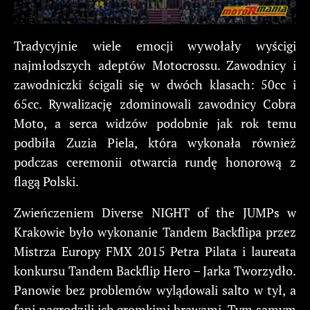
Tradycyjnie wiele emocji wywołały wyścigi
najmłodszych adeptów Motocrossu. Zawodnicy i
zawodniczki ścigali się w dwóch klasach: 50cc i
65cc. Rywalizację zdominowali zawodnicy Cobra
Moto, a serca widzów podobnie jak rok temu
podbiła Zuzia Piela, która wykonała również
podczas ceremonii otwarcia rundę honorową z
flagą Polski.
Zwieńczeniem Diverse NIGHT of the JUMPs w
Krakowie było wykonanie Tandem Backflipa przez
Mistrza Europy FMX 2015 Petra Pilata i laureata
konkursu Tandem Backflip Hero – Jarka Tworzydło.
Panowie bez problemów wylądowali salto w tył, a
fani nagrodzili ich gromkimi brawami. Tym samym