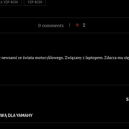
A YZF-R250
YZF-R250
0 comments
0
żyje newsami ze świata motocyklowego. Związany z laptopem. Zdarza mu si
S
AWĄ DLA YAMAHY