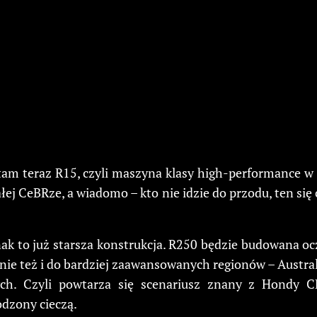
tam teraz R15, czyli maszyna klasy high-performance 
łej CeBRze, a wiadomo – kto nie idzie do przodu, ten si
ak to już starsza konstrukcja. R250 będzie budowana oc
ie też i do bardziej zaawansowanych regionów – Austral
cych. Czyli powtarza się scenariusz znany z Hondy 
odzony cieczą.