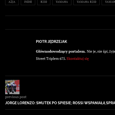
AZJA
INDIE
R250
YAMAHA
YAMAHA R250
YAMAH
PIOTR JĘDRZEJAK
Głównodowodzący portalem.
Nie je, nie śpi, 
Street Triplem 675.
Skontaktuj się
previous post
JORGE LORENZO: SMUTEK PO SPIESIE; ROSSI WSPANIAŁĄ SPR