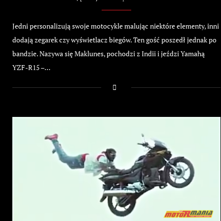
Jedni personalizują swoje motocykle malując niektóre elementy, inni
dodają zegarek czy wyświetlacz biegów. Ten gość poszedł jednak po
bandzie. Nazywa się Maklunes, pochodzi z Indii i jeździ Yamahą
YZF-R15 –…