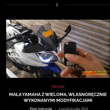
Warsztat
MAŁA YAMAHA Z WIELOMA, WŁASNORĘCZNIE
WYKONANYMI MODYFIKACJAMI
-
Piotr Jędrzejak
4 października 2018