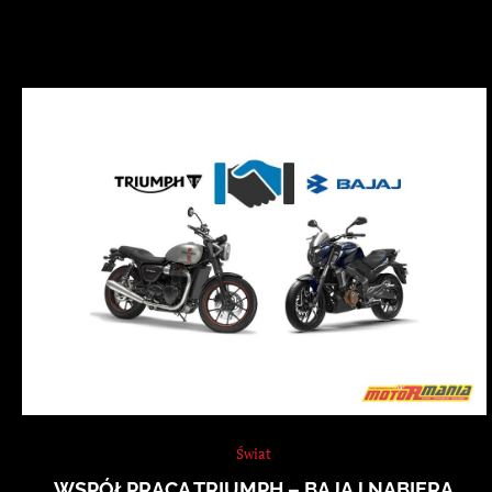
Świat
WSPÓŁPRACA TRIUMPH – BAJAJ NABIERA