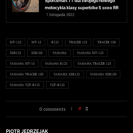
SportSmart TT dla swojego nowego
motocykla klasy superbike S 1000 RR
7 listopada 2022
MT-125
MT-15
R125
TRACER 125
TRACER 150
XSR125
XSR150
YAMAHA
YAMAHA MT-125
YAMAHA MT-15
YAMAHA R125
YAMAHA TRACER 125
YAMAHA TRACER 150
YAMAHA XSR125
YAMAHA XSR150
YAMAHA YZF-R125
YZF-R125
0 comments
0
PIOTR JĘDRZEJAK