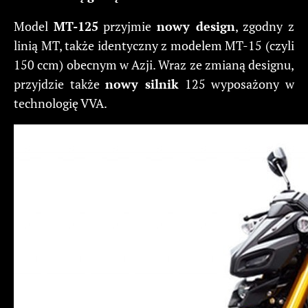
Model
MT-125
przyjmie
nowy design
, zgodny z
linią MT, także identyczny z modelem MT-15 (czyli
150 ccm) obecnym w Azji. Wraz ze zmianą designu,
przyjdzie także
nowy silnik
125 wyposażony w
technologię VVA.