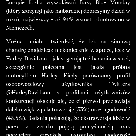
Europie liczba wyszukiwań frazy Blue Monday
(który zasłynął jako najbardziej depresyjny dzień w
roku); największy – aż 94% wzrost odnotowano w
Niemczech.
Można śmiało stwierdzić, że lek na zimową
chandrę znajdziesz niekoniecznie w aptece, lecz w
Harley-Davidson – jak sugerują też badania w sieci,
szczególnie polecana jest jazda próbna
motocyklem Harley. Kiedy porównamy profil
osobowościowy użytkownika Twittera
@HarleyDavidson z profilami użytkowników
konkurencji okazuje się, że ci pierwsi przejawiają
daleko większą ekstrawersję (53%) oraz ugodowość
(48.5%). Badania pokazują, że ekstrawersja idzie w
parze z szeroko pojętą pomyślnością oraz
poczuciem szczęścia, natomiast ugodowość