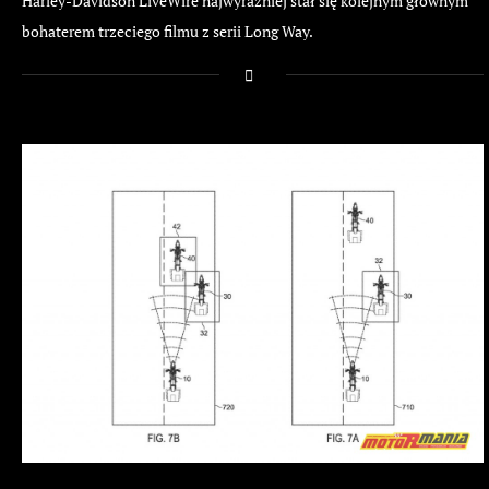
Harley-Davidson LiveWire najwyraźniej stał się kolejnym głównym
bohaterem trzeciego filmu z serii Long Way.