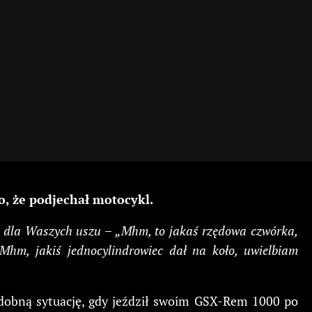
o, że podjechał motocykl.
ka dla Waszych uszu – „Mhm, to jakaś rzędowa czwórka,
hm, jakiś jednocylindrowiec dał na koło, uwielbiam
podobną sytuację, gdy jeździł swoim GSX-Rem 1000 po