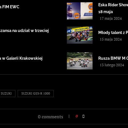
Eska Rider Sho
ta FIM EWC
18 maja
17 maja 2024
ansa na udział w trzeciej
Młody talent z 
15 maja 2024
 w Galerii Krakowskiej
Rusza BMW M 
13 lutego 2024
SUZUKI
SUZUKI GSX-R 1000
0 comments
0