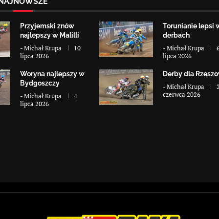
NAJNOWSZE
Przyjemski znów
Torunianie lepsi 
najlepszy w Malilli
derbach
-
Michał Krupa
10
-
Michał Krupa
lipca 2026
lipca 2026
Woryna najlepszy w
Derby dla Rzesz
Bydgoszczy
-
Michał Krupa
czerwca 2026
-
Michał Krupa
4
lipca 2026