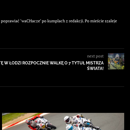
ę poprawiać "waCHacze" po kumplach z redakcji. Po mieście szaleje
next post
Ę W ŁODZI ROZPOCZNIE WALKĘ O 7 TYTUŁ MISTRZA
ŚWIATA!