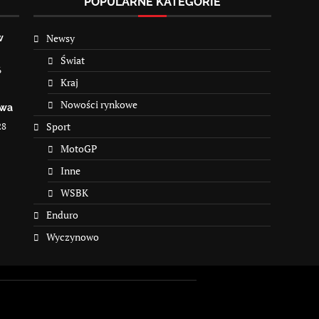
POPULARNE KATEGORIE
Newsy
w
Świat
6
Kraj
Nowości rynkowe
owa
28
Sport
MotoGP
Inne
WSBK
Enduro
Wyczynowo