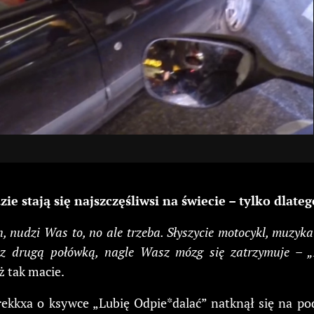
stają się najszczęśliwsi na świecie – tylko dlateg
h, nudzi Was to, no ale trzeba. Słyszycie motocykl, muzy
z drugą połówką, nagle Wasz mózg się zatrzymuje – „M
ż tak macie.
arekkxa o ksywce „Lubię Odpie*dalać” natknął się na 