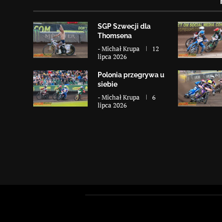
SGP Szwecji dla
Thomsena
-
Michał Krupa
12
lipca 2026
Polonia przegrywa u
siebie
-
Michał Krupa
6
lipca 2026