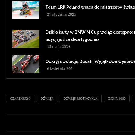
Team LRP Poland wraca do mistrzostw świa
27 stycznia 2025
Dzikie karty w BMW M Cup wciąż dostępne: sz
edycji już za dwa tygodnie
15 maja 2024
Odkryj ewolucję Ducati: Wyjątkowa wystawa
6 kwietnia 2024
CZAREKKX60
DŹWIĘK
DŹWIĘK MOTOCYKLA
GSX-R 1000