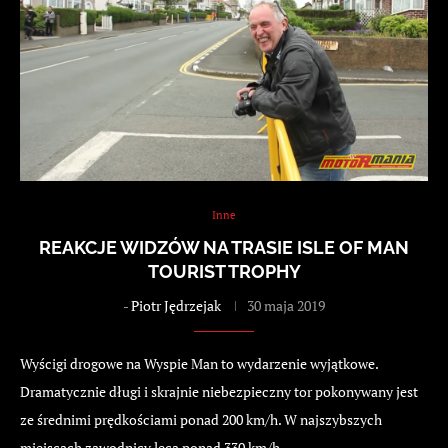
Inne
REAKCJE WIDZÓW NA TRASIE ISLE OF MAN
TOURIST TROPHY
-
Piotr Jędrzejak
30 maja 2019
Wyścigi drogowe na Wyspie Man to wydarzenie wyjątkowe.
Dramatycznie długi i skrajnie niebezpieczny tor pokonywany jest
ze średnimi prędkościami ponad 200 km/h. W najszybszych
miejscach zawodnicy lecą ponad 330 km/h.…