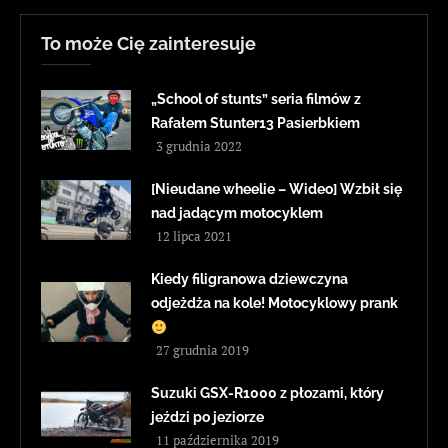
To może Cię zainteresuje
„School of stunts” seria filmów z
Rafałem Stunter13 Pasierbkiem
3 grudnia 2022
[Nieudane wheelie – Wideo] Wzbił się
nad jadącym motocyklem
12 lipca 2021
Kiedy filigranowa dziewczyna
odjeżdża na kole! Motocyklowy prank
27 grudnia 2019
Suzuki GSX-R1000 z płozami, który
jeździ po jeziorze
11 października 2019