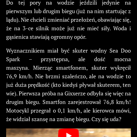
Do tej pory na wodzie jeździli jedynie na
pierwszym lub drugim biegu (już na nim startując z
lądu). Nie chcieli zmieniać przełożeń, obawiając się,
że na 3-ce silnik może już nie mieć siły. Woda i
gąsienica stawiają ogromny opór.
Wyznacznikiem miał być skuter wodny Sea Doo
Spark – przystępna, ale dość mocna
maszyna. Mierząc smartfonem, skuter wykręcił
76,9 km/h. Nie brzmi szaleńczo, ale na wodzie to
już duża prędkość (kto kiedyś pływał skuterem, ten
wie). Pierwsza próba na Gixxerze odbyła się więc na
drugim biegu. Smartfon zarejestrował 76,8 km/h!
Motocykl przegrał o 0,1 km/h, ale kierowca mówi,
że widział szansę na zmianę biegu. Czy się uda?