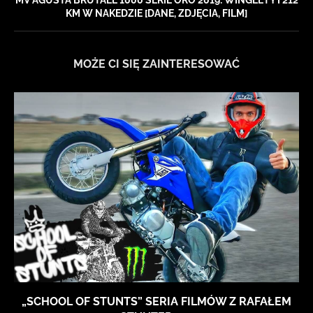
MV AGUSTA BRUTALE 1000 SERIE ORO 2019: WINGLETY I 212
KM W NAKEDZIE [DANE, ZDJĘCIA, FILM]
MOŻE CI SIĘ ZAINTERESOWAĆ
„SCHOOL OF STUNTS” SERIA FILMÓW Z RAFAŁEM