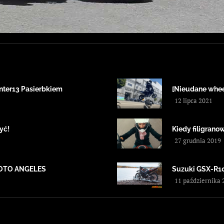
unter13 Pasierbkiem
[Nieudane whee
12 lipca 2021
yć!
Kiedy filigran
27 grudnia 2019
OTO ANGELES
Suzuki GSX-R100
11 października 