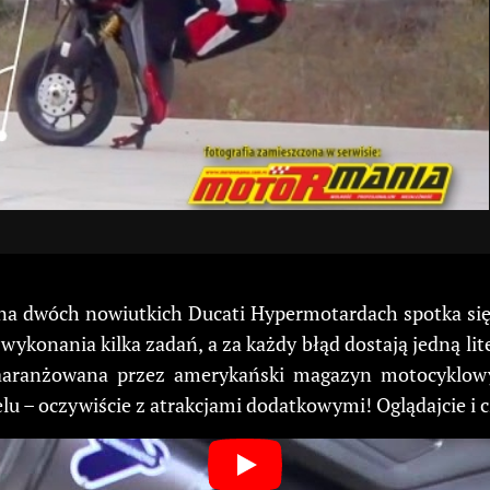
 na dwóch nowiutkich Ducati Hypermotardach spotka si
konania kilka zadań, a za każdy błąd dostają jedną lit
 zaaranżowana przez amerykański magazyn motocyklowy
elu – oczywiście z atrakcjami dodatkowymi! Oglądajcie i c