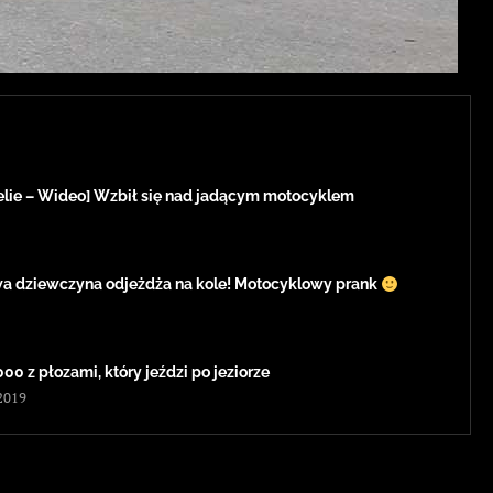
lie – Wideo] Wzbił się nad jadącym motocyklem
owa dziewczyna odjeżdża na kole! Motocyklowy prank
0 z płozami, który jeździ po jeziorze
2019