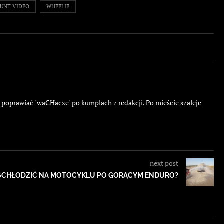
TUNT VIDEO
WHEELIE
ę poprawiać "waCHacze" po kumplach z redakcji. Po mieście szaleje
next post
Ę SCHŁODZIĆ NA MOTOCYKLU PO GORĄCYM ENDURO?