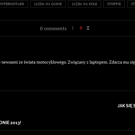
HYPERMOTARD
JAZDA NA GUMIE
JAZDA NA KOLE
STOPPIE
S
0 comments
0
żyje newsami ze świata motocyklowego. Związany z laptopem. Zdarza mu si
JAK SI
NIE 2013!