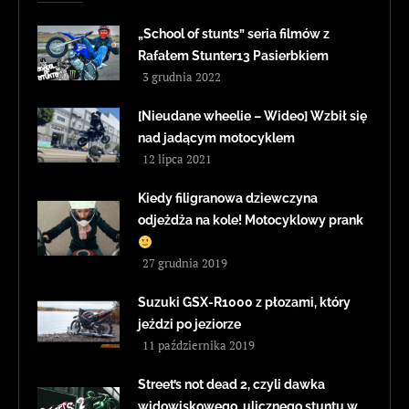
„School of stunts” seria filmów z
Rafałem Stunter13 Pasierbkiem
3 grudnia 2022
[Nieudane wheelie – Wideo] Wzbił się
nad jadącym motocyklem
12 lipca 2021
Kiedy filigranowa dziewczyna
odjeżdża na kole! Motocyklowy prank
27 grudnia 2019
Suzuki GSX-R1000 z płozami, który
jeździ po jeziorze
11 października 2019
Street’s not dead 2, czyli dawka
widowiskowego, ulicznego stuntu w