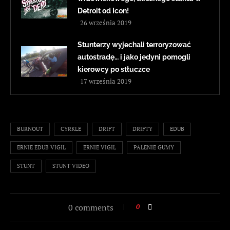
Detroit od Icon!
26 września 2019
Stunterzy wyjechali terroryzować
autostradę… i jako jedyni pomogli
kierowcy po stłuczce
17 września 2019
BURNOUT
CYRKLE
DRIFT
DRIFTY
EDUB
ERNIE EDUB VIGIL
ERNIE VIGIL
PALENIE GUMY
STUNT
STUNT VIDEO
0 comments
0