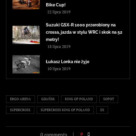
Bike Cup!
22 lipca 2019
Suzuki GSX-R 1000 przerobiony na
crossa, jazda w stylu WRC i skok na 52
metry!
18 lipca 2019
Łukasz Lonka nie żyje
10 lipca 2019
ERGO ARENA
GDAŃSK
KING OF POLAND
SOPOT
SUPERCROSS
SUPERCROSS KING OF POLAND
SX
0 comments
0