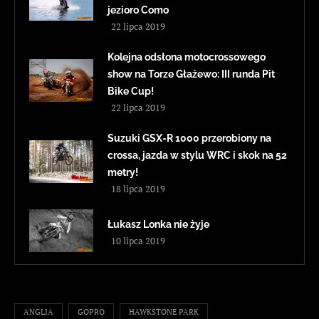
jezioro Como
22 lipca 2019
Kolejna odsłona motocrossowego
show na Torze Głażewo: III runda Pit
Bike Cup!
22 lipca 2019
Suzuki GSX-R 1000 przerobiony na
crossa, jazda w stylu WRC i skok na 52
metry!
18 lipca 2019
Łukasz Lonka nie żyje
10 lipca 2019
ANGLIA
GOPRO
HAWKSTONE PARK