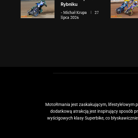
Rybniku
-
Michał Krupa
27
lipca 2026
MotoRmania jest zaskakującym, lifestyle’owym po
dodatkową atrakcją jest inspirujący sposób 
wyścigowych klasy Superbike, co błyskawiczni