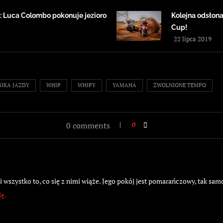
: Luca Colombo pokonuje jezioro
Kolejna odsłona
Cup!
22 lipca 2019
IKA JAZDY
WHIP
WHIPY
YAMAHA
ZWOLNIONE TEMPO
0 comments
0
wszystko to, co się z nimi wiąże. Jego pokój jest pomarańczowy, tak samo
ię.