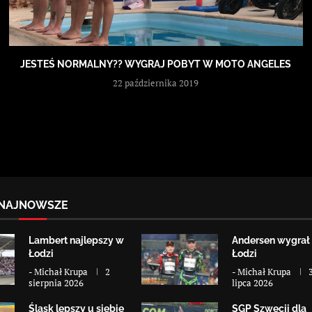
JESTEŚ NORMALNY?? WYGRAJ POBYT W MOTO ANGELES
22 października 2019
NAJNOWSZE
Lambert najlepszy w
Andersen wygrał
Łodzi
Łodzi
-
Michał Krupa
2
-
Michał Krupa
sierpnia 2026
lipca 2026
Śląsk lepszy u siebie
SGP Szwecji dla