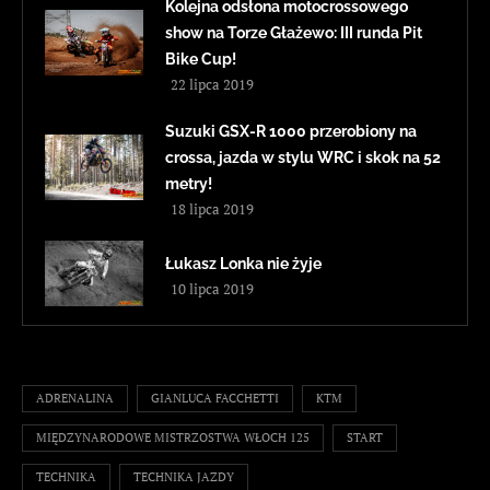
Kolejna odsłona motocrossowego
show na Torze Głażewo: III runda Pit
Bike Cup!
22 lipca 2019
Suzuki GSX-R 1000 przerobiony na
crossa, jazda w stylu WRC i skok na 52
metry!
18 lipca 2019
Łukasz Lonka nie żyje
10 lipca 2019
ADRENALINA
GIANLUCA FACCHETTI
KTM
MIĘDZYNARODOWE MISTRZOSTWA WŁOCH 125
START
TECHNIKA
TECHNIKA JAZDY